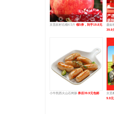
京觅软籽石榴4.5斤
领5券，到手19.8元
盏如
39.9
小牛凯西火山石烤肠
券后39.9元包邮
京觅
9.9元