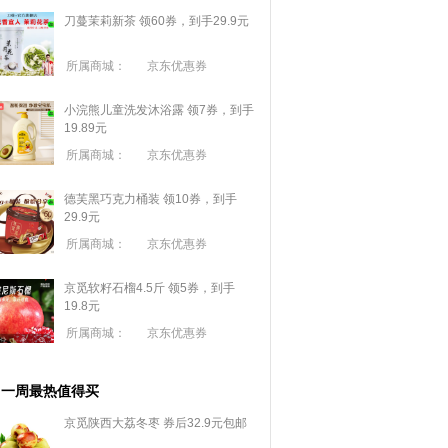
刀蔓茉莉新茶 领60券，到手29.9元
所属商城：
京东优惠券
小浣熊儿童洗发沐浴露 领7券，到手
19.89元
所属商城：
京东优惠券
德芙黑巧克力桶装 领10券，到手
29.9元
所属商城：
京东优惠券
京觅软籽石榴4.5斤 领5券，到手
19.8元
所属商城：
京东优惠券
一周最热值得买
京觅陕西大荔冬枣 券后32.9元包邮