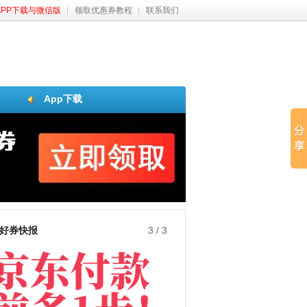
APP下载与微信版
领取优惠券教程
联系我们
App下载
好券快报
3
/
3