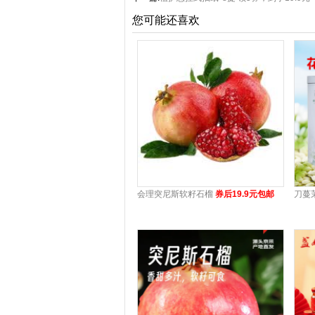
您可能还喜欢
会理突尼斯软籽石榴
券后19.9元包邮
刀蔓