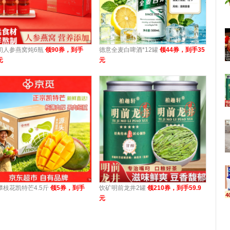
初人参燕窝炖6瓶
领90券，到手
德意全麦白啤酒*12罐
领44券，到手35
元
元
攀枝花凯特芒4.5斤
领5券，到手
饮矿明前龙井2罐
领210券，到手59.9
元