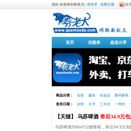
您好 欢迎来到券老大!
请登录
免费注册
微
首页
优惠券
超值分享
商品分类：
全部
服装
化妆品
数码家电
发布日期：
全部
今天
三天内
一周内
【天猫】 乌苏啤酒
券后34.9元
乌苏啤酒330ml*12罐整箱，券后34.9元包