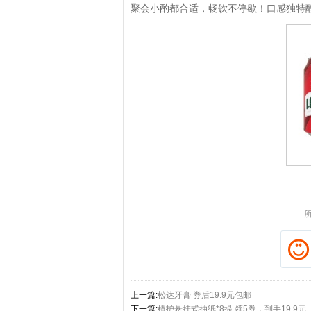
聚会小酌都合适，畅饮不停歇！口感独特
拼多多优惠券+拼多多返利
淘宝优惠券+淘宝返利
上一篇:
松达牙膏 券后19.9元包邮
下一篇:
植护悬挂式抽纸*8提 领5券，到手19.9元