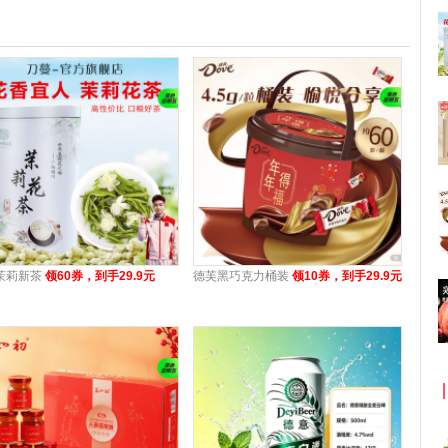
茉莉新茶
领60券，到手29.9元
德芙黑巧克力桶装
领10券，到手29.9元