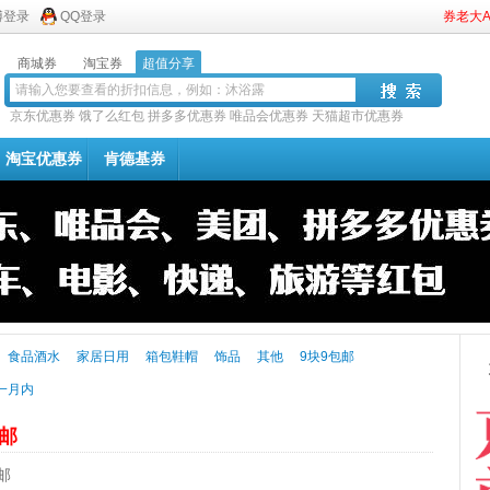
博登录
QQ登录
券老大
商城券
淘宝券
超值分享
京东优惠券
饿了么红包
拼多多优惠券
唯品会优惠券
天猫超市优惠券
淘宝优惠券
肯德基券
食品酒水
家居日用
箱包鞋帽
饰品
其他
9块9包邮
一月内
包邮
邮