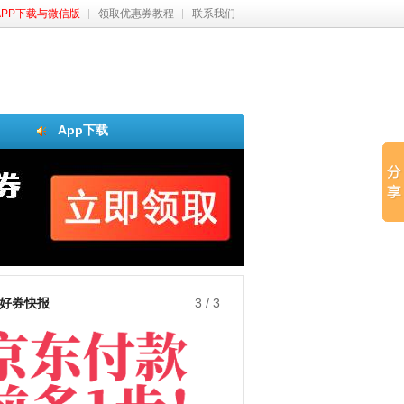
APP下载与微信版
领取优惠券教程
联系我们
App下载
好券快报
3
/
3