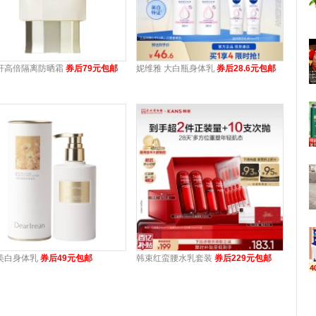
轩高倍隔离防晒霜
券后79元包邮
妮维雅 大白瓶身体乳
券后28.6元包邮
美白身体乳
券后49元包邮
韩束红蛮腰水乳套装
券后229元包邮