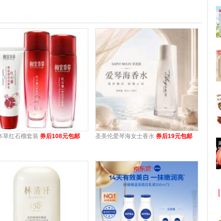
本草红石榴套装
券后108元包邮
圣美伦爱琴海女士香水
券后19元包邮