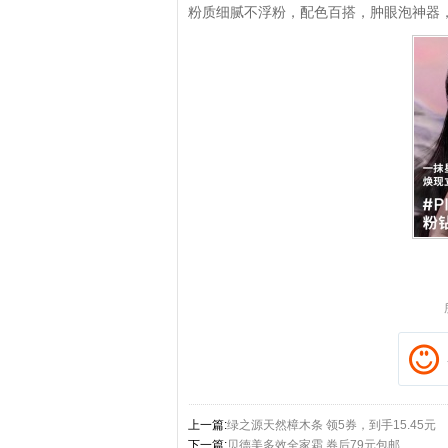
粉质细腻不浮粉，配色百搭，肿眼泡神器
拼多多优惠券+拼多多返利
淘宝优惠券+淘宝返利
上一篇:
绿之源天然樟木条 领5券，到手15.45元
下一篇:
贝德美多效全家霜 券后79元包邮