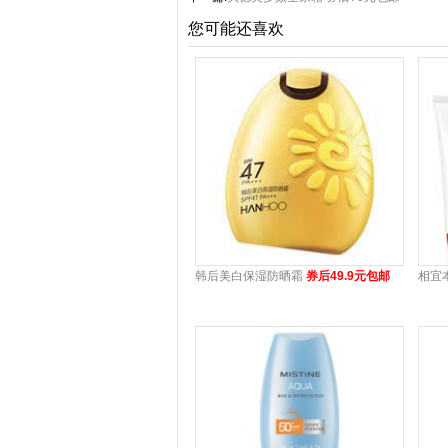
您可能还喜欢
韩后美白保湿防晒霜
券后49.9元包邮
相宜