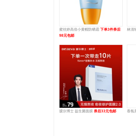
蜜丝婷高倍小黄帽防晒霜
下单3件券后
林清
98元包邮
瑷尔博士 益生菌面膜
券后33元包邮
香氛