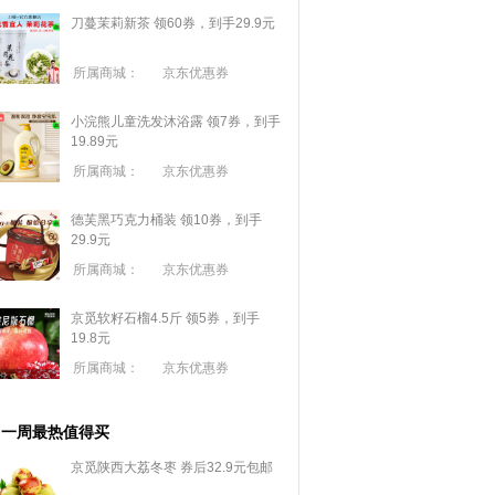
刀蔓茉莉新茶 领60券，到手29.9元
所属商城：
京东优惠券
小浣熊儿童洗发沐浴露 领7券，到手
19.89元
所属商城：
京东优惠券
德芙黑巧克力桶装 领10券，到手
29.9元
所属商城：
京东优惠券
京觅软籽石榴4.5斤 领5券，到手
19.8元
所属商城：
京东优惠券
一周最热值得买
京觅陕西大荔冬枣 券后32.9元包邮