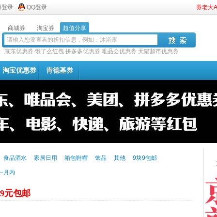
博登录
QQ登录
券老大
商城券
淘宝券
超值分享
京东优惠券
饿了么红包
拼多多优惠券
唯品会优惠券
天猫超市优惠券
淘宝优惠券
肯德基券
食品酒水
家居日用
箱包鞋帽
饰品
其他
9块9包邮
一月内
19元包邮