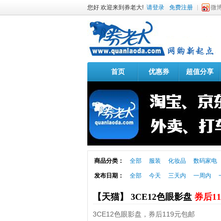
您好 欢迎来到券老大!
请登录
免费注册
微
首页
优惠券
超值分享
商品分类：
全部
服装
化妆品
数码家电
发布日期：
全部
今天
三天内
一周内
【天猫】 3CE12色眼影盘
券后1
3CE12色眼影盘，券后119元包邮