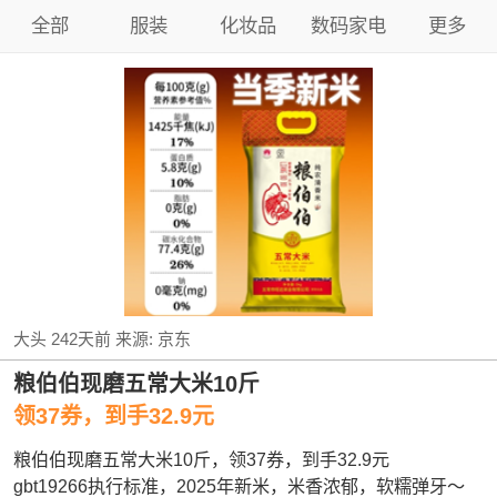
全部
服装
化妆品
数码家电
更多
大头
242天前
来源:
京东
粮伯伯现磨五常大米10斤
领37券，到手32.9元
粮伯伯现磨五常大米10斤，领37券，到手32.9元
gbt19266执行标准，2025年新米，米香浓郁，软糯弹牙～