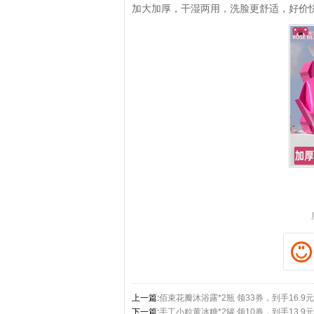
加大加厚，干湿两用，洗脸更舒适，好价
拼多多优惠券+拼多多返利
淘宝优惠券+
上一篇:
佰束花瓣沐浴露*2瓶 领33券，到手16.9元
下一篇:
手工小粒黄冰糖*2罐 领10券，到手13.9元