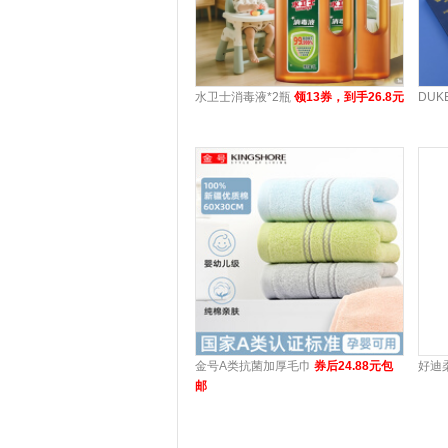
水卫士消毒液*2瓶
领13券，到手26.8元
DU
金号A类抗菌加厚毛巾
券后24.88元包
好迪
邮