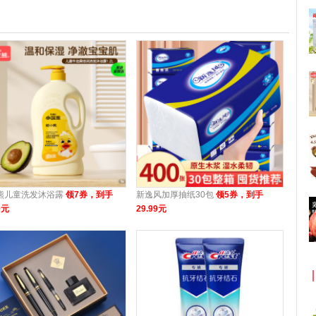
熊儿童洗发沐浴露
领7券，到手
新逸风加厚抽纸30包
领5券，到手
9元
29.99元