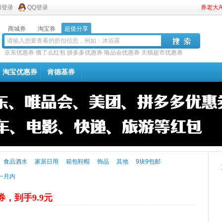
博登录
QQ登录
券老大
商城券
淘宝券
超值分享
京东优惠券
饿了么红包
拼多多优惠券
唯品会优惠券
天猫超市优惠券
淘宝优惠券
肯德基券
食品酒水
家居日用
箱包鞋帽
饰品
其他
9块9包邮
一月内
券，到手9.9元