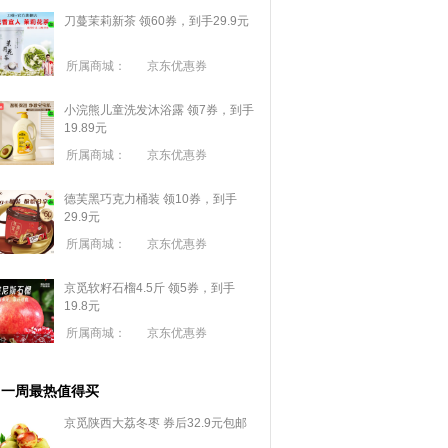
刀蔓茉莉新茶 领60券，到手29.9元
所属商城：
京东优惠券
小浣熊儿童洗发沐浴露 领7券，到手
19.89元
所属商城：
京东优惠券
德芙黑巧克力桶装 领10券，到手
29.9元
所属商城：
京东优惠券
京觅软籽石榴4.5斤 领5券，到手
19.8元
所属商城：
京东优惠券
一周最热值得买
京觅陕西大荔冬枣 券后32.9元包邮