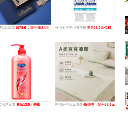
KE公爵对笔
领78券，到手46.84元
佳洁士抗牙结石牙膏
券后26.9元包邮
柔顺护发素
券后13.9元包邮
软贝冰丝豆豆凉席
领40券，到手59.9元