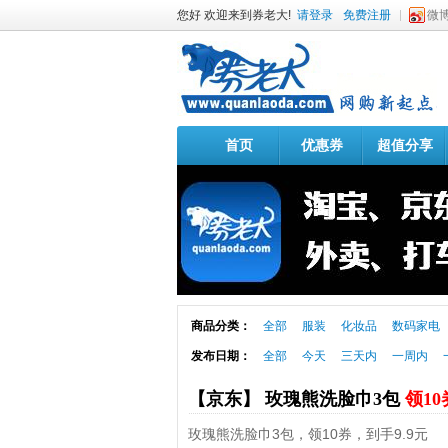
您好 欢迎来到券老大!
请登录
免费注册
微
首页
优惠券
超值分享
商品分类：
全部
服装
化妆品
数码家电
发布日期：
全部
今天
三天内
一周内
【京东】 玫瑰熊洗脸巾3包
领10
玫瑰熊洗脸巾3包，领10券，到手9.9元