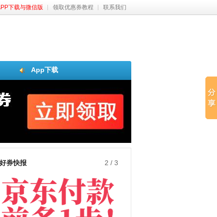
APP下载与微信版
领取优惠券教程
联系我们
App下载
好券快报
3
/
3