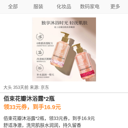
全部
服装
化妆品
数码家电
更多
大头
353天前
来源:
京东
佰束花瓣沐浴露*2瓶
领33元券，到手16.9元
佰束花瓣沐浴露*2瓶，领33元券，到手16.9元
舒适净澈，洗完肌肤水润润，持久留香