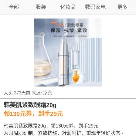
全部
服装
化妆品
数码家电
更多
大头
373天前
来源:
京东
韩美肌紧致眼霜20g
领130元券，到手29元
韩美肌紧致眼霜20g，领130元券，到手29元
为眼周肌研制，紧致抗皱，舒润呵护，重现年轻好状态~