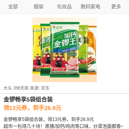
全部
服装
化妆品
数码家电
更多
大头
398天前
来源:
京东
金锣畅享5袋组合装
领13元券，到手26.9元
金锣畅享5袋组合装，领13元券，到手26.9元
超市一包得几十块！黑猪/加钙/鸡肉等口味，炒菜泡面都香~