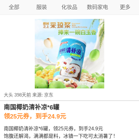
全部
服装
化妆品
数码家电
更多
大头
398天前
来源:
京东
南国椰奶清补凉*6罐
领25元券，到手24.9元
南国椰奶清补凉*6罐，领25元券，到手24.9元
饱腹还解渴，满满都是料，冰镇一下吃可太消暑了！