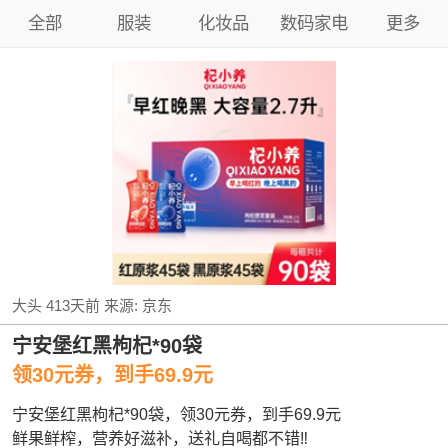
全部
服装
化妆品
数码家电
更多
大头
413天前
来源:
京东
宁安堡红黑枸杞*90袋
领30元券，到手69.9元
宁安堡红黑枸杞*90袋，领30元券，到手69.9元
鲜果鲜榨，营养好滋补，送礼自喝都不错‼