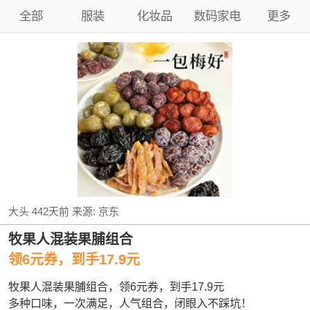
全部
服装
化妆品
数码家电
更多
大头
442天前
来源:
京东
牧果人混装果脯组合
领6元券，到手17.9元
牧果人混装果脯组合，领6元券，到手17.9元
多种口味，一次满足，人气组合，闭眼入不踩坑！