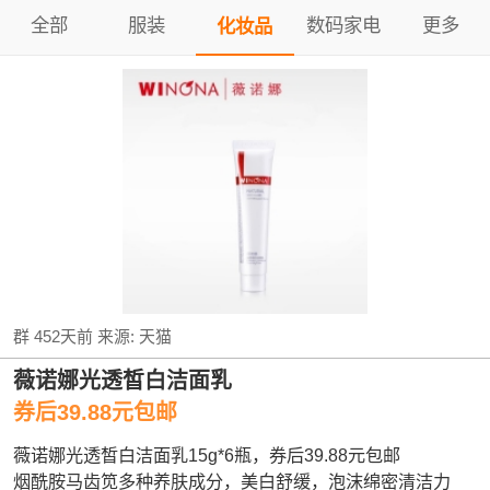
全部
服装
数码家电
更多
化妆品
群
452天前
来源:
天猫
薇诺娜光透皙白洁面乳
券后39.88元包邮
薇诺娜光透皙白洁面乳15g*6瓶，券后39.88元包邮
烟酰胺马齿笕多种养肤成分，美白舒缓，泡沫绵密清洁力