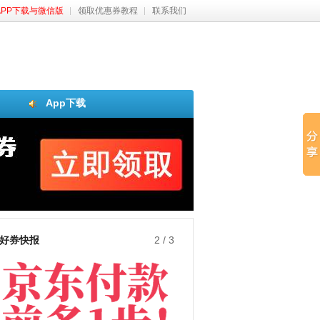
APP下载与微信版
领取优惠券教程
联系我们
App下载
好券快报
3
/
3