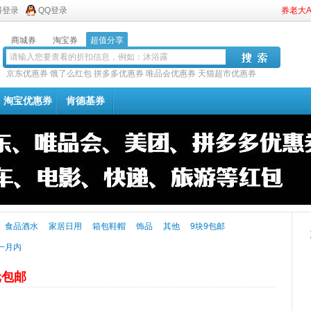
博登录
QQ登录
券老大
商城券
淘宝券
超值分享
京东优惠券
饿了么红包
拼多多优惠券
唯品会优惠券
天猫超市优惠券
淘宝优惠券
肯德基券
食品酒水
家居日用
箱包鞋帽
饰品
其他
9块9包邮
一月内
元包邮