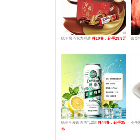
德芙黑巧克力桶装
领10券，到手29.9元
京觅
德意全麦白啤酒*12罐
领44券，到手35
小牛
元