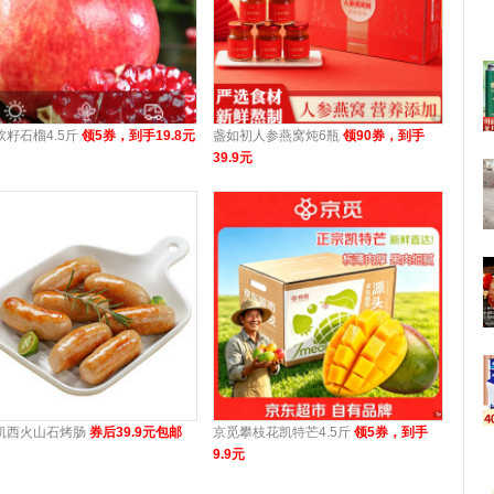
软籽石榴4.5斤
领5券，到手19.8元
盏如初人参燕窝炖6瓶
领90券，到手
39.9元
凯西火山石烤肠
券后39.9元包邮
京觅攀枝花凯特芒4.5斤
领5券，到手
9.9元