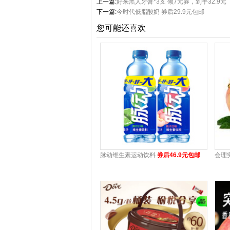
上一篇:
好来黑人牙膏*3支 领7元券，到手32.9元
下一篇:
今时代低脂酸奶 券后29.9元包邮
您可能还喜欢
脉动维生素运动饮料
券后46.9元包邮
会理