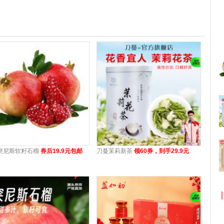
突尼斯软籽石榴
券后19.9元包邮
刀蔓茉莉新茶
领60券，到手29.9元