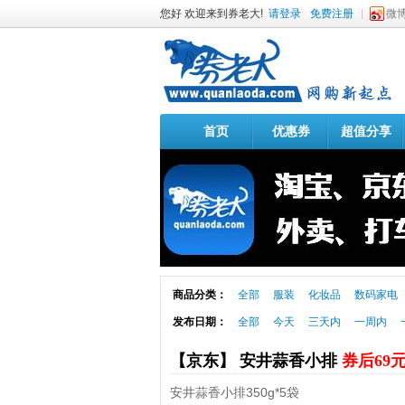
您好 欢迎来到券老大!
请登录
免费注册
微
首页
优惠券
超值分享
商品分类：
全部
服装
化妆品
数码家电
发布日期：
全部
今天
三天内
一周内
【京东】 安井蒜香小排
券后69
安井蒜香小排350g*5袋