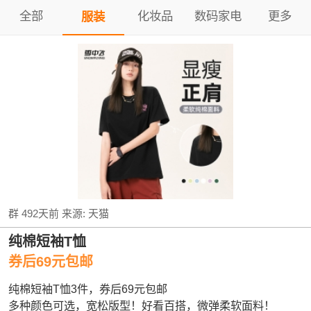
全部
化妆品
数码家电
更多
服装
群
492天前
来源:
天猫
纯棉短袖T恤
券后69元包邮
纯棉短袖T恤3件，券后69元包邮
多种颜色可选，宽松版型！好看百搭，微弹柔软面料！