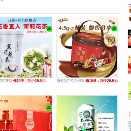
茉莉新茶
领60券，到手29.9元
德芙黑巧克力桶装
领10券，到手29.9元