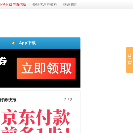
APP下载与微信版
领取优惠券教程
联系我们
App下载
好券快报
2
/
3