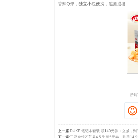
香辣Q弹，独立小包便携，追剧必备
拼多多优惠券+拼多多返
所属
上一篇:
DUKE 笔记本套装 领140元券＋立减，到
下一篇:
三亚金煌芒芒果4.5斤 领5元券，到手14.