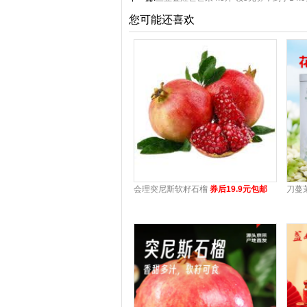
您可能还喜欢
会理突尼斯软籽石榴
券后19.9元包邮
刀蔓