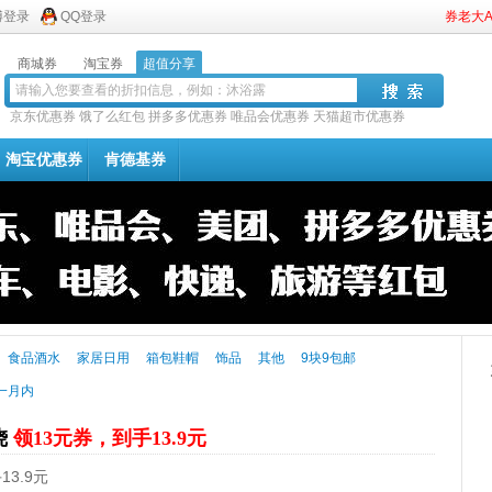
博登录
QQ登录
券老大
商城券
淘宝券
超值分享
京东优惠券
饿了么红包
拼多多优惠券
唯品会优惠券
天猫超市优惠券
淘宝优惠券
肯德基券
食品酒水
家居日用
箱包鞋帽
饰品
其他
9块9包邮
一月内
烧
领13元券，到手13.9元
3.9元