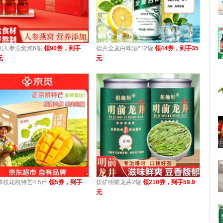
初人参燕窝炖6瓶
领90券，到手
德意全麦白啤酒*12罐
领44券，到手35
元
元
攀枝花凯特芒4.5斤
领5券，到手
饮矿明前龙井2罐
领210券，到手59.9
元