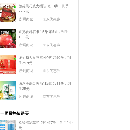
德芙黑巧克力桶装 领10券，到手
29.9元
所属商城：
京东优惠券
京觅软籽石榴4.5斤 领5券，到手
19.8元
所属商城：
京东优惠券
盏如初人参燕窝炖6瓶 领90券，到
手39.9元
所属商城：
京东优惠券
德意全麦白啤酒*12罐 领44券，到
手35元
所属商城：
京东优惠券
一周最热值得买
格绿清洁慕斯*2瓶 领7券，到手14.4
元