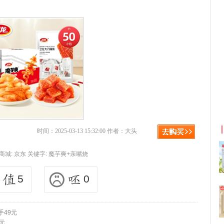
利
淘宝优惠券+淘宝返利
时间：2025-03-13 15:32:00 作者：大头
商城:
京东
关键字:
魔芋爽+亲嘴烧
5
0
手49元
9元