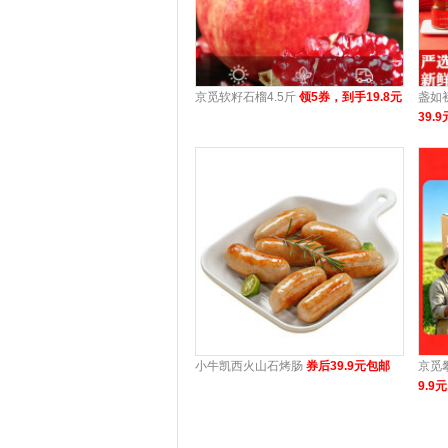
京觅软籽石榴4.5斤
领5券，到手19.8元
盏如
39.9
小牛凯西火山石烤肠
券后39.9元包邮
京觅
9.9元