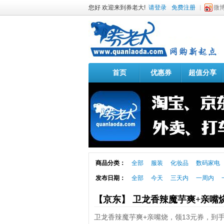
您好 欢迎来到券老大!
请登录
免费注册
微
首页
优惠券
超值分享
商品分类：
全部
服装
化妆品
数码家电
发布日期：
全部
今天
三天内
一周内
【京东】 卫龙香辣魔芋爽+亲嘴
卫龙香辣魔芋爽+亲嘴烧，领13元券，到手1