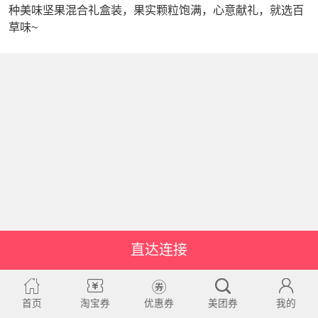
种美味坚果混合礼盒装，果实颗粒饱满，心意献礼，就选百
草味~
直达连接
首页
淘宝券
优惠券
美团券
我的