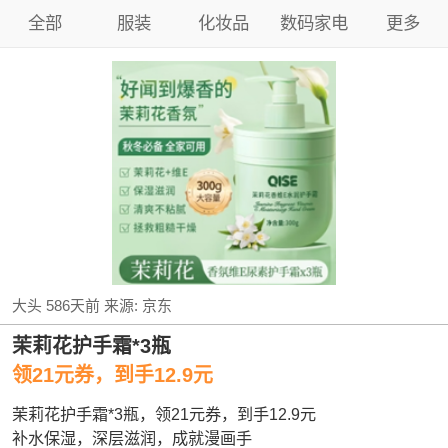
全部
服装
化妆品
数码家电
更多
大头
586天前
来源:
京东
茉莉花护手霜*3瓶
领21元券，到手12.9元
茉莉花护手霜*3瓶，领21元券，到手12.9元
补水保湿，深层滋润，成就漫画手