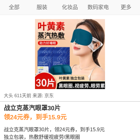
全部
服装
化妆品
数码家电
更多
大头
611天前
来源:
京东
战立克蒸汽眼罩30片
领24元券，到手15.9元
战立克蒸汽眼罩30片，领24元券，到手15.9元
独立包装，热敷舒缓视疲劳/黑眼圈