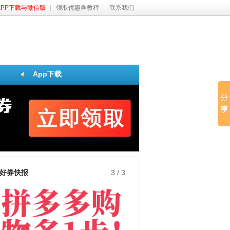
APP下载与微信版
领取优惠券教程
联系我们
App下载
好券快报
3
/
3