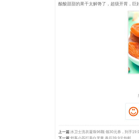
酸酸甜甜的果干太解馋了，超级开胃，巨
拼多多优惠券+拼多多返利
淘宝优惠券+淘宝返利
上一篇:
水卫士洗衣凝珠96颗 领30元券，到手19.
下一篇:
舒客小苏打美白牙膏 券后39.9元包邮