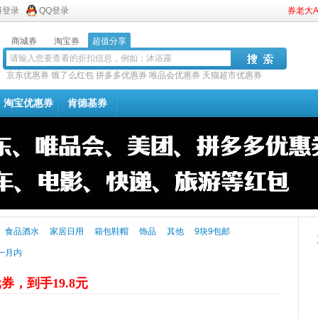
博登录
QQ登录
券老大
商城券
淘宝券
超值分享
京东优惠券
饿了么红包
拼多多优惠券
唯品会优惠券
天猫超市优惠券
淘宝优惠券
肯德基券
食品酒水
家居日用
箱包鞋帽
饰品
其他
9块9包邮
一月内
元券，到手19.8元