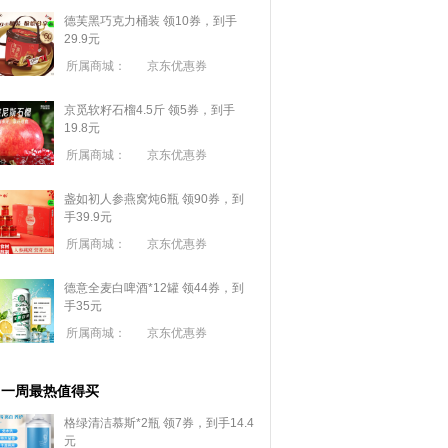
德芙黑巧克力桶装 领10券，到手
29.9元
所属商城：
京东优惠券
京觅软籽石榴4.5斤 领5券，到手
19.8元
所属商城：
京东优惠券
盏如初人参燕窝炖6瓶 领90券，到
手39.9元
所属商城：
京东优惠券
德意全麦白啤酒*12罐 领44券，到
手35元
所属商城：
京东优惠券
一周最热值得买
格绿清洁慕斯*2瓶 领7券，到手14.4
元