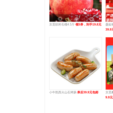
京觅软籽石榴4.5斤
领5券，到手19.8元
盏如
39.9
小牛凯西火山石烤肠
券后39.9元包邮
京觅
9.9元