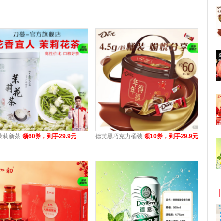
茉莉新茶
领60券，到手29.9元
德芙黑巧克力桶装
领10券，到手29.9元