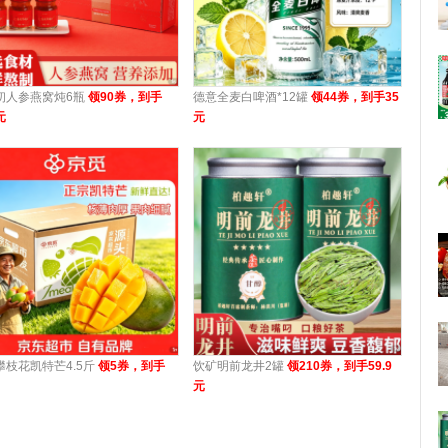
初人参燕窝炖6瓶
领90券，到手
德意全麦白啤酒*12罐
领44券，到手35
元
元
攀枝花凯特芒4.5斤
领5券，到手
饮矿明前龙井2罐
领210券，到手59.9
元