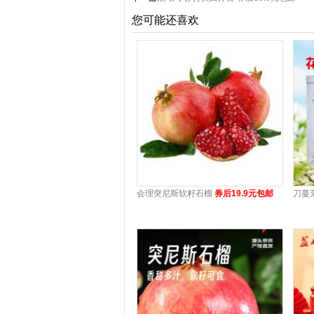
您可能还喜欢
会理突尼斯软籽石榴
券后19.9元包邮
刀蔓