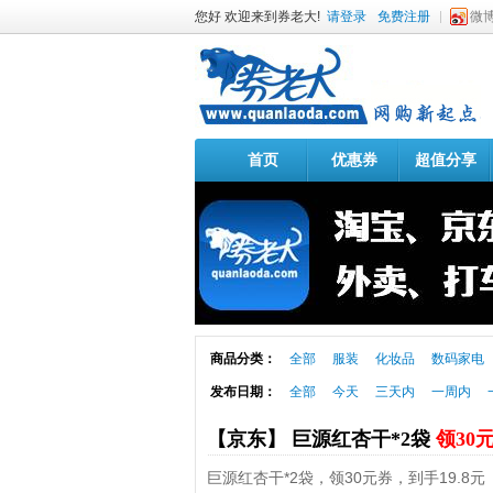
您好 欢迎来到券老大!
请登录
免费注册
微
首页
优惠券
超值分享
商品分类：
全部
服装
化妆品
数码家电
发布日期：
全部
今天
三天内
一周内
【京东】 巨源红杏干*2袋
领30
巨源红杏干*2袋，领30元券，到手19.8元