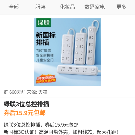
全部
服装
化妆品
数码家电
更多
群
668天前
来源:
天猫
绿联3位总控排插
券后15.9元包邮
绿联3位总控排插，券后15.9元包邮
新国标3C认证！高温阻燃外壳，加粗线芯，超大孔距！