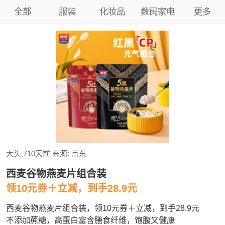
全部
服装
化妆品
数码家电
更多
大头
710天前
来源:
京东
西麦谷物燕麦片组合装
领10元券＋立减，到手28.9元
西麦谷物燕麦片组合装，领10元券＋立减，到手28.9元
不添加蔗糖，高蛋白富含膳食纤维，饱腹又健康