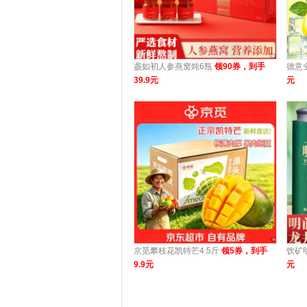
盏如初人参燕窝炖6瓶
领90券，到手
德意
39.9元
元
京觅攀枝花凯特芒4.5斤
领5券，到手
饮矿
9.9元
元