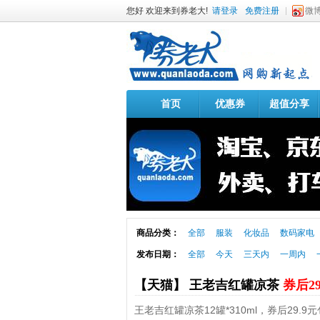
您好 欢迎来到券老大!
请登录
免费注册
微
首页
优惠券
超值分享
商品分类：
全部
服装
化妆品
数码家电
发布日期：
全部
今天
三天内
一周内
【天猫】 王老吉红罐凉茶
券后2
王老吉红罐凉茶12罐*310ml，券后29.9