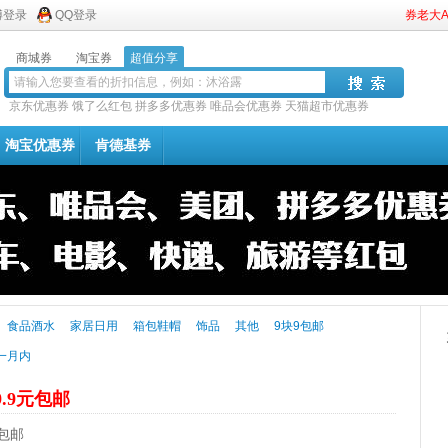
博登录
QQ登录
券老大
商城券
淘宝券
超值分享
京东优惠券
饿了么红包
拼多多优惠券
唯品会优惠券
天猫超市优惠券
淘宝优惠券
肯德基券
食品酒水
家居日用
箱包鞋帽
饰品
其他
9块9包邮
一月内
9.9元包邮
元包邮