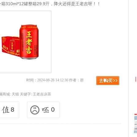
箱310ml*12罐整箱29.9亓，降火还得是王老吉呀！！
时间：2024-08-26 14:12:36 作者：群
属商城:
天猫
关键字:
王老吉凉茶
8
0