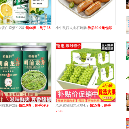
全麦白啤酒*12罐
领44券，到手35
小牛凯西火山石烤肠
券后39.9元包邮
明前龙井2罐
领210券，到手59.9
玖原农珍阳光玫瑰4斤
领15券，到手
23.8