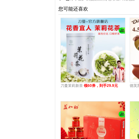
您可能还喜欢
刀蔓茉莉新茶
领60券，到手29.9元
德芙