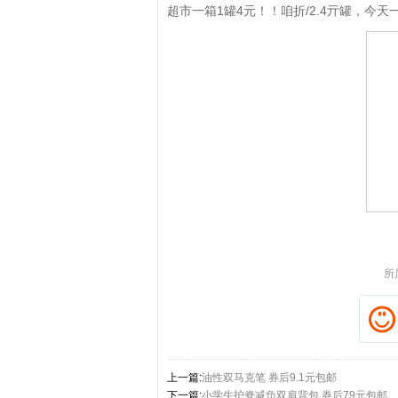
超市一箱1罐4元！！咱折/2.4亓罐，今天一
所
上一篇:
油性双马克笔 券后9.1元包邮
下一篇:
小学生护脊减负双肩背包 券后79元包邮