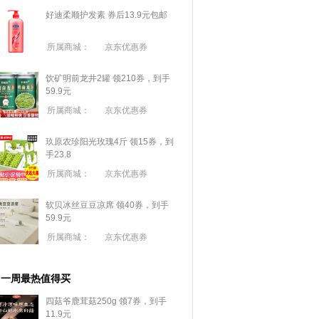
好迪柔顺护发素 券后13.9元包邮
所属商城：
京东优惠券
饮矿明前龙井2罐 领210券，到手
59.9元
所属商城：
京东优惠券
玖原农珍阳光玫瑰4斤 领15券，到
手23.8
所属商城：
京东优惠券
软贝冰丝豆豆凉席 领40券，到手
59.9元
所属商城：
京东优惠券
一周最热值得买
四菇爷鹿茸菇250g 领7券，到手
11.9元