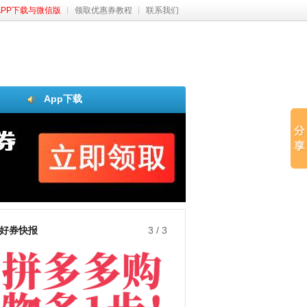
APP下载与微信版
领取优惠券教程
联系我们
App下载
好券快报
1
/
3