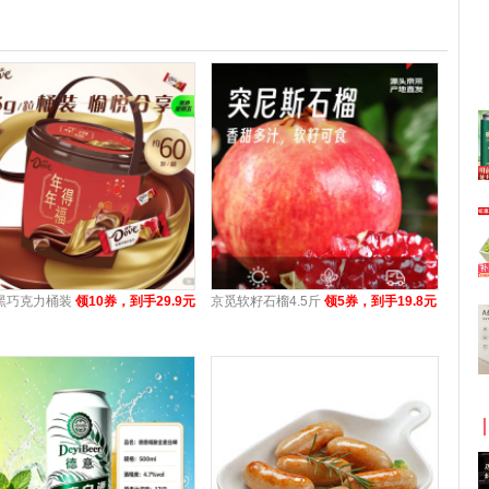
黑巧克力桶装
领10券，到手29.9元
京觅软籽石榴4.5斤
领5券，到手19.8元