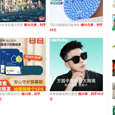
积木拼装魔法世界
领30元券，到手
TEEIS德国指压板脚垫
领50元券，到手
29元
素蒸汽眼罩30片
领10券，到手
米奇啵啵便携式墨镜
领30券，到手39.9
元
元