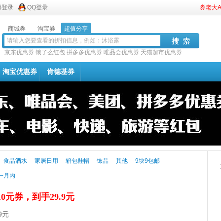
博登录
QQ登录
券老大
商城券
淘宝券
超值分享
京东优惠券
饿了么红包
拼多多优惠券
唯品会优惠券
天猫超市优惠券
淘宝优惠券
肯德基券
食品酒水
家居日用
箱包鞋帽
饰品
其他
9块9包邮
一月内
10元券，到手29.9元
9元