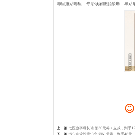
哪里痛贴哪里，专治颈肩腰腿酸痛，早贴
拼多多优惠券+拼多多返利
淘宝优惠券+淘宝返利
上一篇:
七匹狼字母长袖 领30元券＋立减，到手12
下一篇:
钙尔奇软胶囊*3盒 领61元券，到手48元