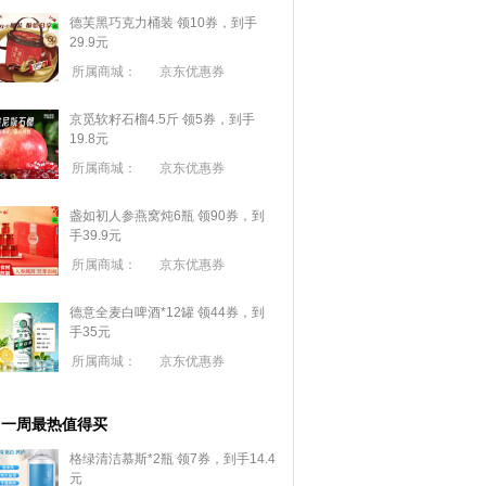
德芙黑巧克力桶装 领10券，到手
29.9元
所属商城：
京东优惠券
京觅软籽石榴4.5斤 领5券，到手
19.8元
所属商城：
京东优惠券
盏如初人参燕窝炖6瓶 领90券，到
手39.9元
所属商城：
京东优惠券
德意全麦白啤酒*12罐 领44券，到
手35元
所属商城：
京东优惠券
一周最热值得买
格绿清洁慕斯*2瓶 领7券，到手14.4
元