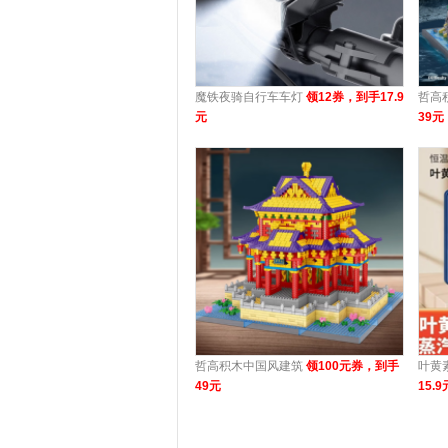
魔铁夜骑自行车车灯
领12券，到手17.9
哲高
元
39元
哲高积木中国风建筑
领100元券，到手
叶黄
49元
15.9