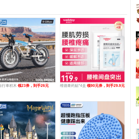
自行車积木
领23券，到手26元
维德膏药贴*4盒
领90元券，到手29.9元