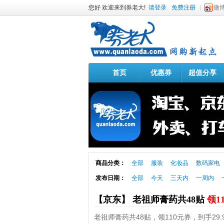
您好 欢迎来到券老大!
请登录
免费注册
微
首页
优惠券
超值分享
商品分类：
全部
服装
化妆品
数码家电
发布日期：
全部
今天
三天内
一周内
【京东】 老祖师膏药共48贴
领1
老祖师膏药共48贴，领110元券，到手29.