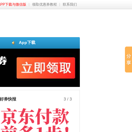
APP下载与微信版
领取优惠券教程
联系我们
App下载
好券快报
3
/
3