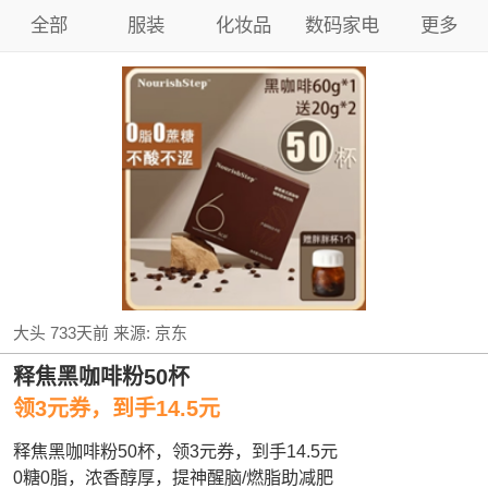
全部
服装
化妆品
数码家电
更多
大头
733天前
来源:
京东
释焦黑咖啡粉50杯
领3元券，到手14.5元
释焦黑咖啡粉50杯，领3元券，到手14.5元
0糖0脂，浓香醇厚，提神醒脑/燃脂助减肥