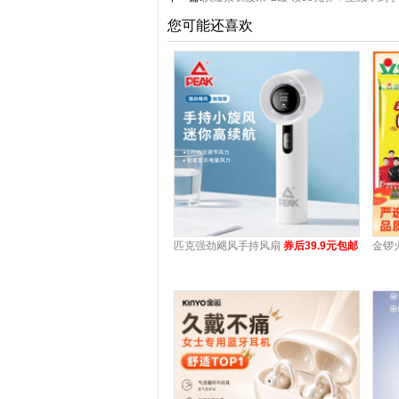
您可能还喜欢
匹克强劲飓风手持风扇
券后39.9元包邮
金锣