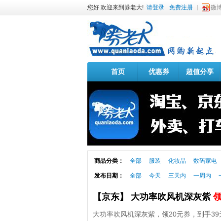
您好 欢迎来到券老大!
请登录
免费注册
微
首页
优惠券
超值分享
商品分类：
全部
服装
化妆品
数码家电
发布日期：
全部
今天
三天内
一周内
【京东】 大功率吹风机深灰紫
领
大功率吹风机深灰紫，领20元券，到手39