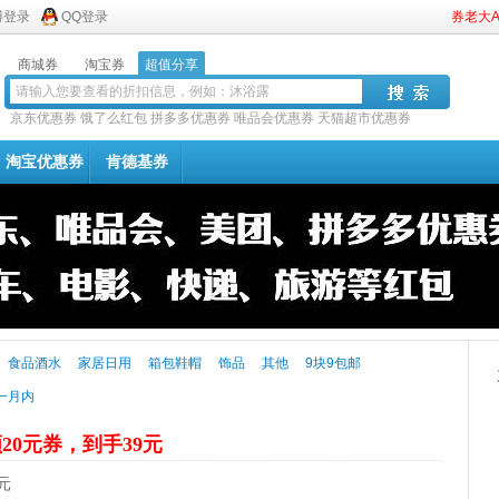
博登录
QQ登录
券老大
商城券
淘宝券
超值分享
京东优惠券
饿了么红包
拼多多优惠券
唯品会优惠券
天猫超市优惠券
淘宝优惠券
肯德基券
食品酒水
家居日用
箱包鞋帽
饰品
其他
9块9包邮
一月内
20元券，到手39元
元