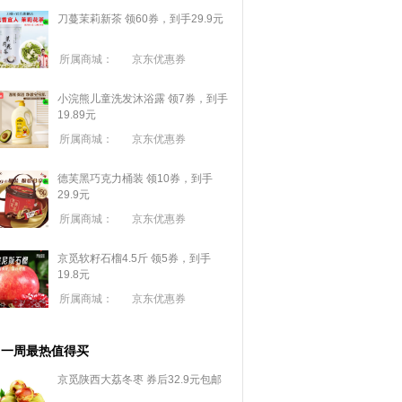
刀蔓茉莉新茶 领60券，到手29.9元
所属商城：
京东优惠券
小浣熊儿童洗发沐浴露 领7券，到手
19.89元
所属商城：
京东优惠券
德芙黑巧克力桶装 领10券，到手
29.9元
所属商城：
京东优惠券
京觅软籽石榴4.5斤 领5券，到手
19.8元
所属商城：
京东优惠券
一周最热值得买
京觅陕西大荔冬枣 券后32.9元包邮