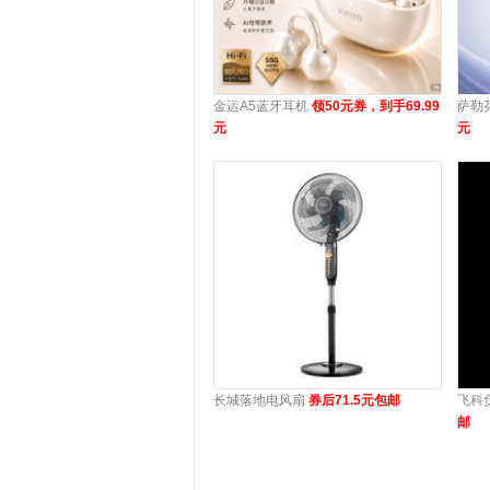
金运A5蓝牙耳机
领50元券，到手69.99
萨勒
元
元
长城落地电风扇
券后71.5元包邮
飞科
邮