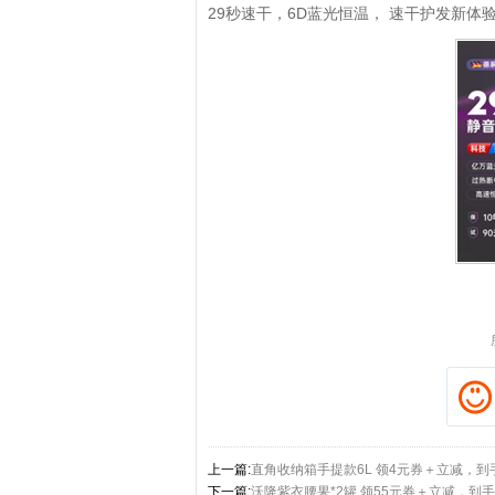
29秒速干，6D蓝光恒温， 速干护发新体
拼多多优惠券+拼多多返利
淘宝优惠券+淘宝返利
上一篇:
直角收纳箱手提款6L 领4元券＋立减，到手
下一篇:
沃隆紫衣腰果*2罐 领55元券＋立减，到手3