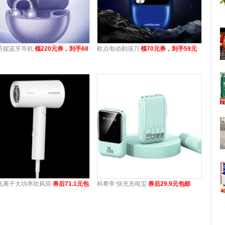
芬妮蓝牙耳机
领220元券，到手68
欧点电动剃须刀
领70元券，到手59元
负离子大功率吹风筒
券后71.1元包
科希帝 快充充电宝
券后29.9元包邮