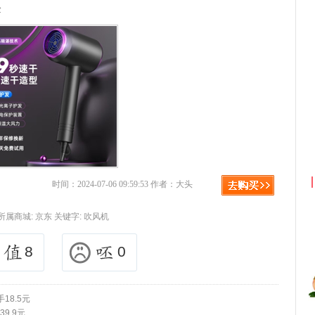
验
京东优惠券与京东返利红包！
时间：2024-07-06 09:59:53 作者：大头
所属商城:
京东
关键字:
吹风机
8
0
18.5元
9.9元