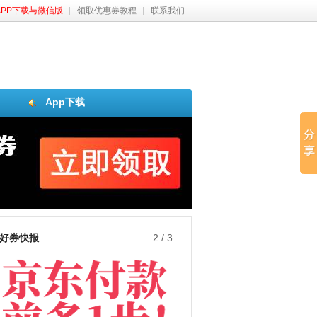
APP下载与微信版
领取优惠券教程
联系我们
App下载
好券快报
3
/
3