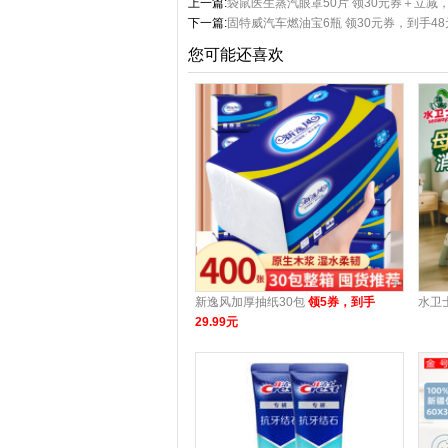
上一篇:
袋鼠医生蒸汽眼罩50片 领30元券＋立减，
下一篇:
固特威汽车燃油宝6瓶 领30元券，到手48
您可能还喜欢
新逸风加厚抽纸30包
领5券，到手
水卫
29.99元