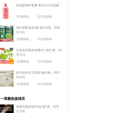
好迪柔顺护发素 券后13.9元包邮
所属商城：
京东优惠券
饮矿明前龙井2罐 领210券，到手
59.9元
所属商城：
京东优惠券
玖原农珍阳光玫瑰4斤 领15券，到
手23.8
所属商城：
京东优惠券
软贝冰丝豆豆凉席 领40券，到手
59.9元
所属商城：
京东优惠券
一周最热值得买
四菇爷鹿茸菇250g 领7券，到手
11.9元