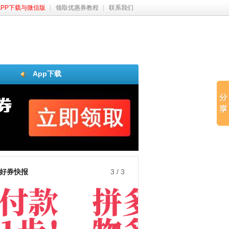
APP下载与微信版
领取优惠券教程
联系我们
App下载
好券快报
3
/
3