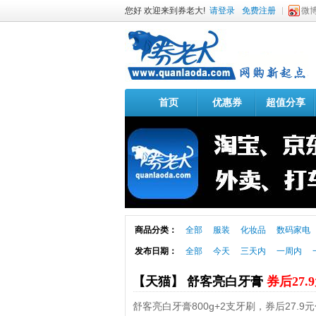
您好 欢迎来到券老大!
请登录
免费注册
微
首页
优惠券
超值分享
商品分类：
全部
服装
化妆品
数码家电
发布日期：
全部
今天
三天内
一周内
【天猫】 舒客亮白牙膏
券后27.
舒客亮白牙膏800g+2支牙刷，券后27.9