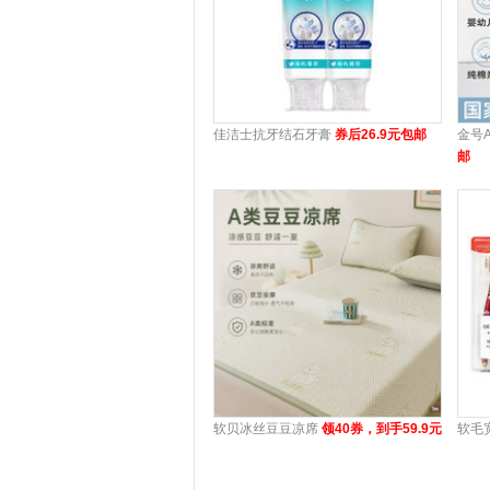
佳洁士抗牙结石牙膏
券后26.9元包邮
金号
邮
软贝冰丝豆豆凉席
领40券，到手59.9元
软毛