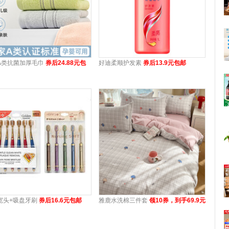
A类抗菌加厚毛巾
券后24.88元包
好迪柔顺护发素
券后13.9元包邮
宽头+吸盘牙刷
券后16.6元包邮
雅鹿水洗棉三件套
领10券，到手69.9元