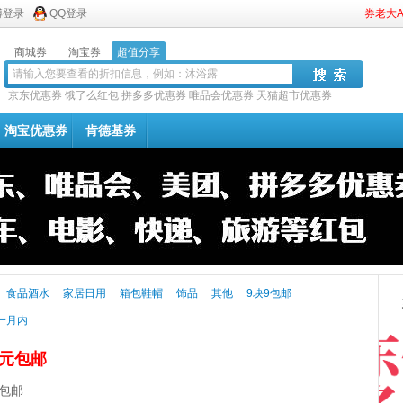
博登录
QQ登录
券老大
商城券
淘宝券
超值分享
京东优惠券
饿了么红包
拼多多优惠券
唯品会优惠券
天猫超市优惠券
淘宝优惠券
肯德基券
食品酒水
家居日用
箱包鞋帽
饰品
其他
9块9包邮
一月内
9元包邮
元包邮