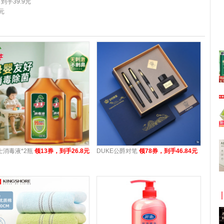
到手39.9元
元
士消毒液*2瓶
领13券，到手26.8元
DUKE公爵对笔
领78券，到手46.84元