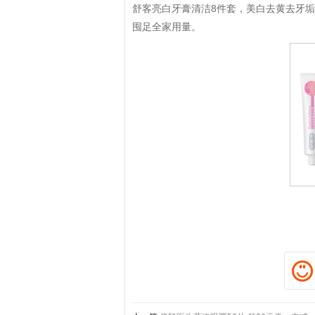
舒客亮白牙膏清洁8件套，美白去黄去牙
囤足全家用量。
拼多多优惠券+拼多多返利
淘宝优惠券+淘宝返利