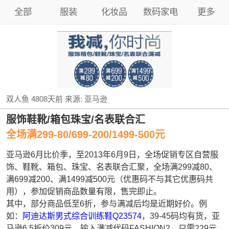
全部
服装
化妆品
数码家电
更多
双人鱼
4808天前
来源:
亚马逊
服饰鞋靴/箱包珠宝/名表联合汇
全场满299-80/699-200/1499-500元
亚马逊6月比价季，至2013年6月9日，全场促销专区自营服
饰、鞋靴、箱包、珠宝、名表联合汇聚，全场满299减80、
满699减200、满1499减500元（优惠码不与其它优惠码共
用），参加促销商品数量有限，售完即止。
其中，部分商品低至6折，参与满减后均是近期好价。例
如：
阿迪达斯男式综合训练鞋Q23574
，39-45码均有货，亚
马逊6.5折价309元，输入满减代码FASHION2，只需229元