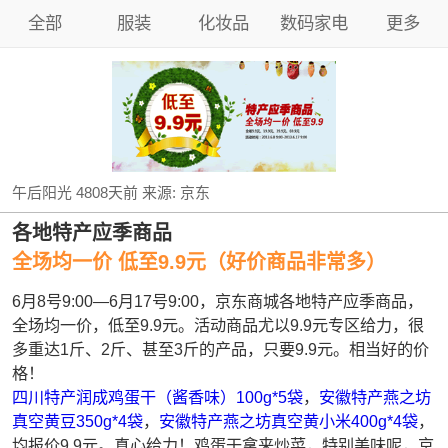
全部
服装
化妆品
数码家电
更多
午后阳光
4808天前
来源:
京东
各地特产应季商品
全场均一价 低至9.9元（好价商品非常多）
6月8号9:00—6月17号9:00，京东商城各地特产应季商品，
全场均一价，低至9.9元。活动商品尤以9.9元专区给力，很
多重达1斤、2斤、甚至3斤的产品，只要9.9元。相当好的价
格！
四川特产润成鸡蛋干（酱香味）100g*5袋
，
安徽特产燕之坊
真空黄豆350g*4袋
，
安徽特产燕之坊真空黄小米400g*4袋
，
均报价9.9元。真心给力！鸡蛋干拿来炒菜，特别美味呢，京