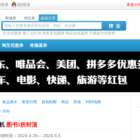
博登录
QQ登录
券老大
商城券
淘宝券
超值分享
京东优惠券
饿了么红包
拼多多优惠券
唯品会优惠券
天猫超市优惠券
淘宝优惠券
肯德基券
食品酒水
家居日用
箱包鞋帽
饰品
其他
9块9包邮
一月内
时机
图书5折封顶
024.4.29— 2024.5.5