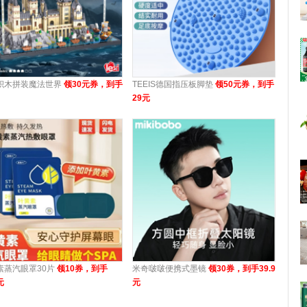
积木拼装魔法世界
领30元券，到手
TEEIS德国指压板脚垫
领50元券，到手
29元
素蒸汽眼罩30片
领10券，到手
米奇啵啵便携式墨镜
领30券，到手39.9
元
元