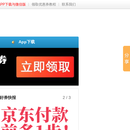
APP下载与微信版
领取优惠券教程
联系我们
App下载
好券快报
3
/
3