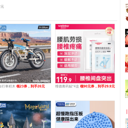
2元
自行車积木
领23券，到手26元
维德膏药贴*4盒
领90元券，到手29.9元