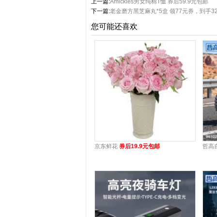
上一篇:
Amickles男女纯棉T恤 券后59.9元包邮
下一篇:
老金磨方黑芝麻丸*5盒 领77元券，到手3
您可能还喜欢
京东鲜花
券后19.9元包邮
哲高