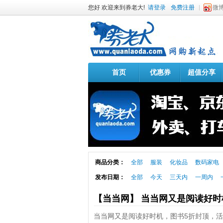
您好 欢迎来到券老大!
请登录
免费注册
微
首页
优惠券
超值分享
商品分类：
全部
服装
化妆品
数码家电
发布日期：
全部
今天
三天内
一周内
【当当网】 当当网又是阅读好
当当网又是阅读好时机，图书5折封顶，活动时间：2