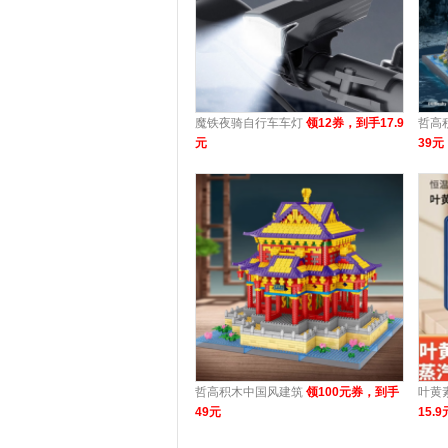
魔铁夜骑自行车车灯
领12券，到手17.9
哲高
元
39元
哲高积木中国风建筑
领100元券，到手
叶黄
49元
15.9