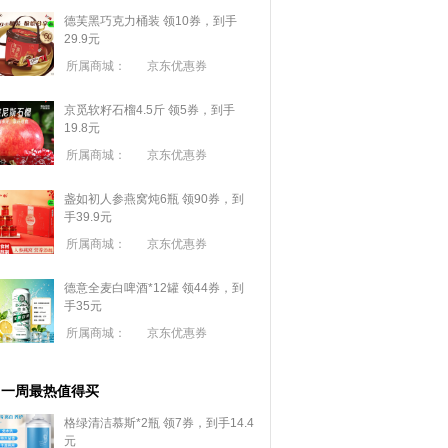
德芙黑巧克力桶装 领10券，到手
29.9元
所属商城：
京东优惠券
京觅软籽石榴4.5斤 领5券，到手
19.8元
所属商城：
京东优惠券
盏如初人参燕窝炖6瓶 领90券，到
手39.9元
所属商城：
京东优惠券
德意全麦白啤酒*12罐 领44券，到
手35元
所属商城：
京东优惠券
一周最热值得买
格绿清洁慕斯*2瓶 领7券，到手14.4
元