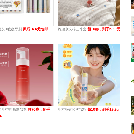
宽头+吸盘牙刷
券后16.6元包邮
雅鹿水洗棉三件套
领10券，到手69.9元
舒润护理慕斯*2瓶
领70券，到手
润本驱蚊喷雾*2瓶
领10券，到手19.9元
元