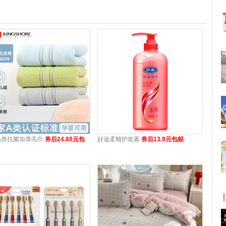
A类抗菌加厚毛巾
券后24.88元包
好迪柔顺护发素
券后13.9元包邮