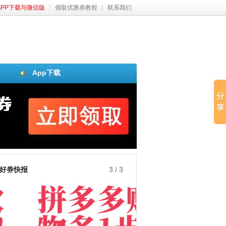
APP下载与微信版
领取优惠券教程
联系我们
App下载
好券快报
3
/
3