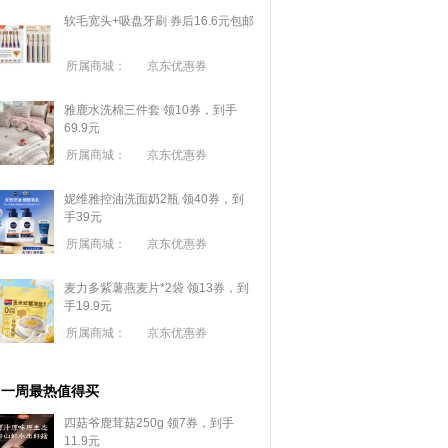
软毛宽头+吸盘牙刷 券后16.6元包邮
所属商城：
京东优惠券
雅鹿水洗棉三件套 领10券，到手
69.9元
所属商城：
京东优惠券
妮维雅控油洗面奶2瓶 领40券，到
手39元
所属商城：
京东优惠券
麦力多紫薯燕麦片*2袋 领13券，到
手19.9元
所属商城：
京东优惠券
一周最热值得买
四菇爷鹿茸菇250g 领7券，到手
11.9元