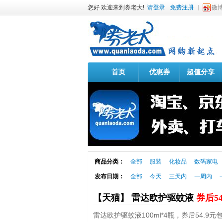
您好 欢迎来到券老大!
请登录
免费注册
微
首页
优惠券
超值分享
商品分类：
全部
服装
化妆品
数码家电
发布日期：
全部
今天
三天内
一周内
【天猫】 雷达欧护驱蚊液
券后5
雷达欧护驱蚊液100ml*4瓶，券后54.9元