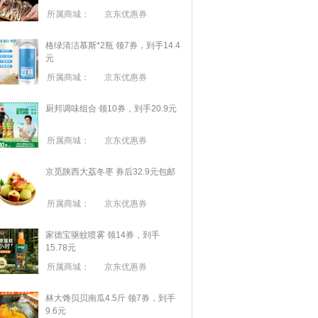
所属商城：
京东优惠券
格绿清洁慕斯*2瓶 领7券，到手14.4
元
所属商城：
京东优惠券
厨邦调味组合 领10券，到手20.9元
所属商城：
京东优惠券
京觅陕西大荔冬枣 券后32.9元包邮
所属商城：
京东优惠券
家德宝驱蚊喷雾 领14券，到手
15.78元
所属商城：
京东优惠券
林大馋贝贝南瓜4.5斤 领7券，到手
9.6元