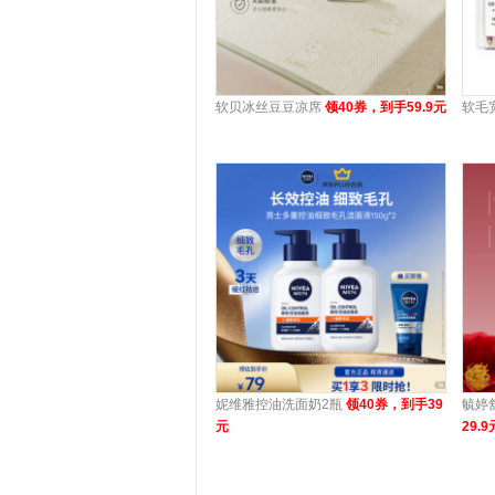
软贝冰丝豆豆凉席
领40券，到手59.9元
软毛
妮维雅控油洗面奶2瓶
领40券，到手39
毓婷
元
29.9