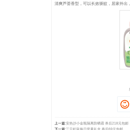
清爽芦荟香型，可以长效驱蚊，居家外出
拼多多优惠券+拼多多返利
淘宝优惠券+淘宝返利
上一篇:
安热沙小金瓶隔离防晒霜 券后218元包邮
下一篇:
三只松鼠每日坚果礼盒 券后69元包邮