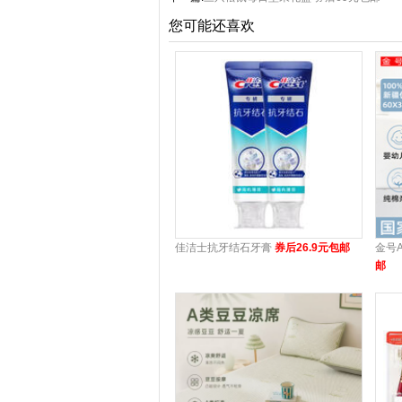
您可能还喜欢
佳洁士抗牙结石牙膏
券后26.9元包邮
金号
邮