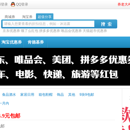
博登录
QQ登录
券老大
商城券
淘宝券
超值分享
京东优惠券
饿了么红包
拼多多优惠券
唯品会优惠券
天猫超市优惠券
淘宝优惠券
肯德基券
食品酒水
家居日用
箱包鞋帽
饰品
其他
9块9包邮
一月内
4.9元包邮
包邮