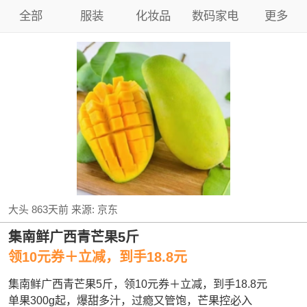
全部
服装
化妆品
数码家电
更多
大头
863天前
来源:
京东
集南鲜广西青芒果5斤
领10元券＋立减，到手18.8元
集南鲜广西青芒果5斤，领10元券＋立减，到手18.8元
单果300g起，爆甜多汁，过瘾又管饱，芒果控必入