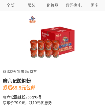
全部
服装
化妆品
数码家电
更多
群
932天前
来源:
京东
麻六记酸辣粉
券后69.9元包邮
麻六记酸辣粉256g*8桶
京东价79.9元，领10元优惠券