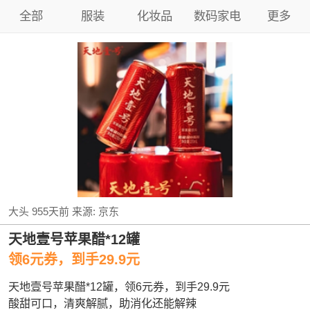
全部
服装
化妆品
数码家电
更多
大头
955天前
来源:
京东
天地壹号苹果醋*12罐
领6元券，到手29.9元
天地壹号苹果醋*12罐，领6元券，到手29.9元
酸甜可口，清爽解腻，助消化还能解辣