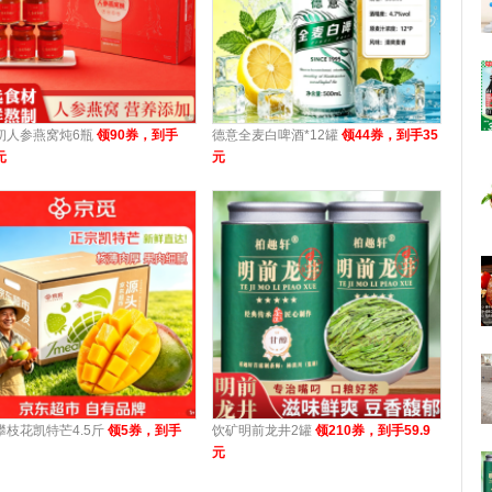
初人参燕窝炖6瓶
领90券，到手
德意全麦白啤酒*12罐
领44券，到手35
元
元
攀枝花凯特芒4.5斤
领5券，到手
饮矿明前龙井2罐
领210券，到手59.9
元