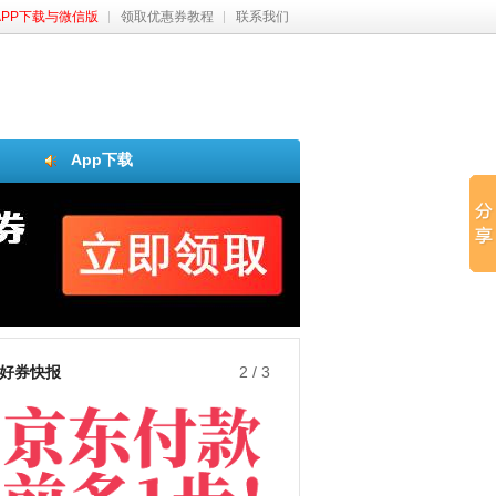
APP下载与微信版
领取优惠券教程
联系我们
App下载
好券快报
3
/
3