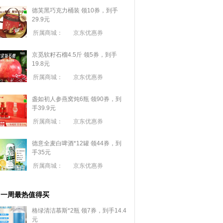
德芙黑巧克力桶装 领10券，到手
29.9元
所属商城：
京东优惠券
京觅软籽石榴4.5斤 领5券，到手
19.8元
所属商城：
京东优惠券
盏如初人参燕窝炖6瓶 领90券，到
手39.9元
所属商城：
京东优惠券
德意全麦白啤酒*12罐 领44券，到
手35元
所属商城：
京东优惠券
一周最热值得买
格绿清洁慕斯*2瓶 领7券，到手14.4
元