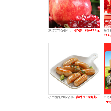
京觅软籽石榴4.5斤
领5券，到手19.8元
盏如
39.9
小牛凯西火山石烤肠
券后39.9元包邮
京觅
9.9元