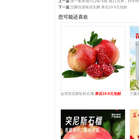
上一篇:
浙一家果酒六口味*6瓶 领21元券，到手8
下一篇:
五酥坊原味花生酥 券后19.9元包邮
您可能还喜欢
会理突尼斯软籽石榴
券后19.9元包邮
刀蔓