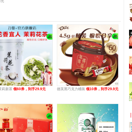
8元
茉莉新茶
领60券，到手29.9元
德芙黑巧克力桶装
领10券，到手29.9元