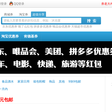
博登录
QQ登录
券老大
商城券
淘宝券
超值分享
京东优惠券
饿了么红包
拼多多优惠券
唯品会优惠券
天猫超市优惠券
淘宝优惠券
肯德基券
食品酒水
家居日用
箱包鞋帽
饰品
其他
9块9包邮
一月内
9元包邮