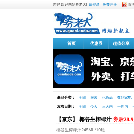
您好 欢迎来到券老大!
请登录
免费注册
微
首页
优惠券
超值分享
商品分类：
全部
服装
化妆品
数码家电
发布日期：
全部
今天
三天内
一周内
【京东】 椰谷生榨椰汁
券后28.
椰谷生榨椰汁245ML*10瓶