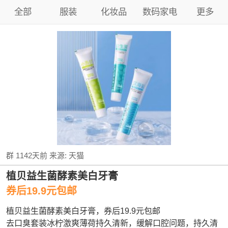
全部
服装
化妆品
数码家电
更多
群
1142天前
来源:
天猫
植贝益生菌酵素美白牙膏
券后19.9元包邮
植贝益生菌酵素美白牙膏，券后19.9元包邮
去口臭套装冰柠激爽薄荷持久清新，缓解口腔问题，持久清