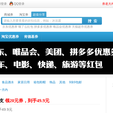
博登录
QQ登录
券老大
商城券
淘宝券
超值分享
京东优惠券
饿了么红包
拼多多优惠券
唯品会优惠券
天猫超市优惠券
淘宝优惠券
肯德基券
食品酒水
家居日用
箱包鞋帽
饰品
其他
9块9包邮
一月内
4支
领20元券，到手49.9元
49.9元