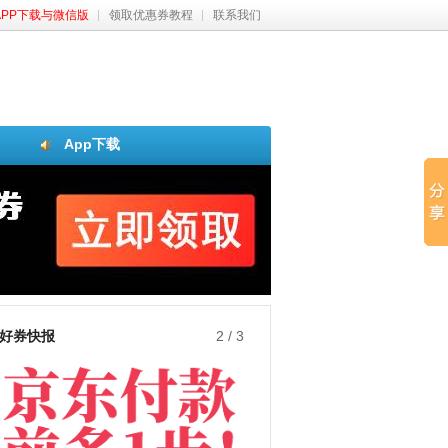
APP下载与微信版
领取优惠券教程
联系我们
App下载
好券快报
3
/
3