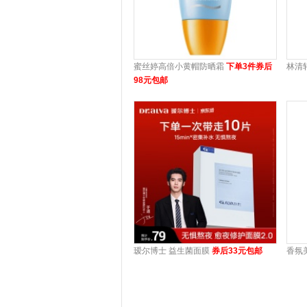
蜜丝婷高倍小黄帽防晒霜
下单3件券后
林清
98元包邮
瑷尔博士 益生菌面膜
券后33元包邮
香氛