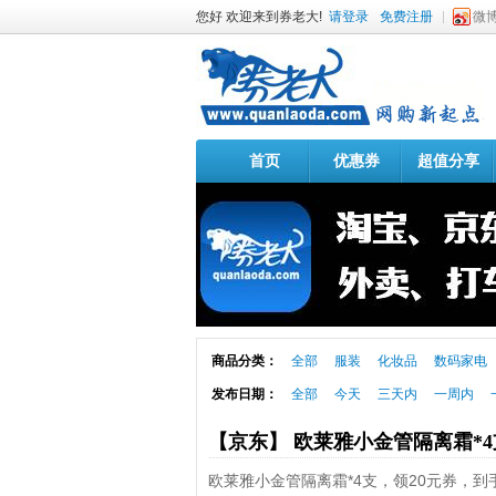
您好 欢迎来到券老大!
请登录
免费注册
微
首页
优惠券
超值分享
商品分类：
全部
服装
化妆品
数码家电
发布日期：
全部
今天
三天内
一周内
【京东】 欧莱雅小金管隔离霜*
欧莱雅小金管隔离霜*4支，领20元券，到手