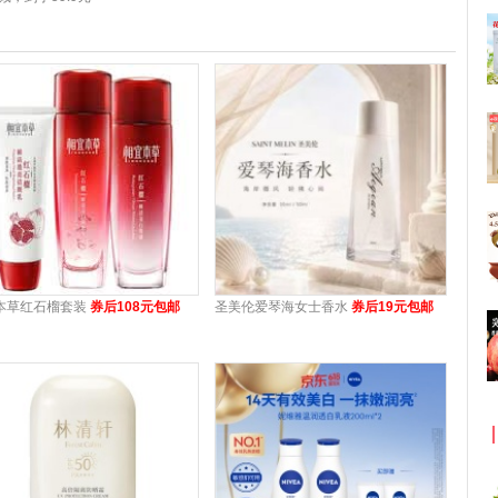
本草红石榴套装
券后108元包邮
圣美伦爱琴海女士香水
券后19元包邮