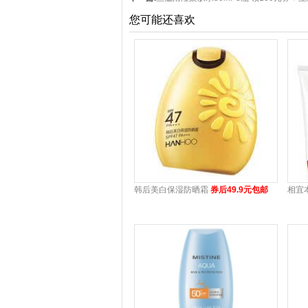
您可能还喜欢
韩后美白保湿防晒霜
券后49.9元包邮
相宜