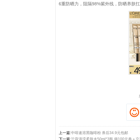
6重防晒力，阻隔98%紫外线，防晒养肤
拼多多优惠券+拼多多返利
上一篇:
中啡速溶黑咖啡粉 券后34.9元包邮
下一篇:
兰蔻清滢柔肤水50ml*3瓶 领100元券＋立