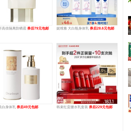
轩高倍隔离防晒霜
券后79元包邮
妮维雅 大白瓶身体乳
券后28.6元包邮
美白身体乳
券后49元包邮
韩束红蛮腰水乳套装
券后229元包邮