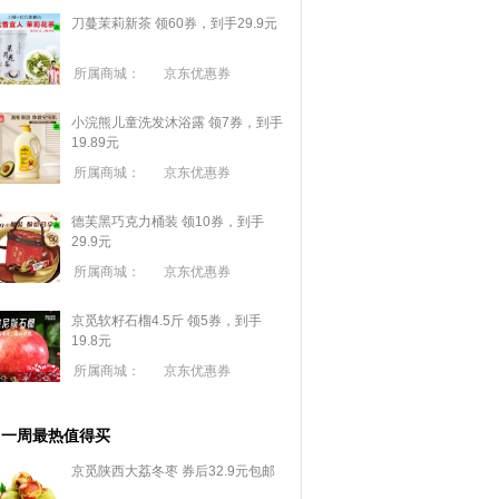
刀蔓茉莉新茶 领60券，到手29.9元
所属商城：
京东优惠券
小浣熊儿童洗发沐浴露 领7券，到手
19.89元
所属商城：
京东优惠券
德芙黑巧克力桶装 领10券，到手
29.9元
所属商城：
京东优惠券
京觅软籽石榴4.5斤 领5券，到手
19.8元
所属商城：
京东优惠券
一周最热值得买
京觅陕西大荔冬枣 券后32.9元包邮