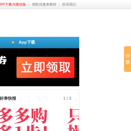
APP下载与微信版
领取优惠券教程
联系我们
App下载
好券快报
1
/
3