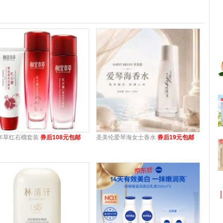
本草红石榴套装
券后108元包邮
圣美伦爱琴海女士香水
券后19元包邮