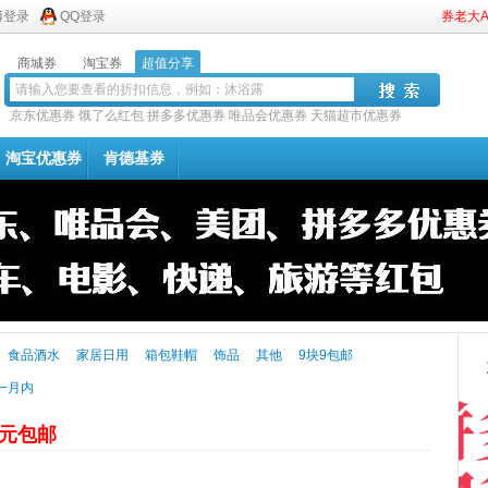
博登录
QQ登录
券老大
商城券
淘宝券
超值分享
京东优惠券
饿了么红包
拼多多优惠券
唯品会优惠券
天猫超市优惠券
淘宝优惠券
肯德基券
食品酒水
家居日用
箱包鞋帽
饰品
其他
9块9包邮
一月内
9元包邮