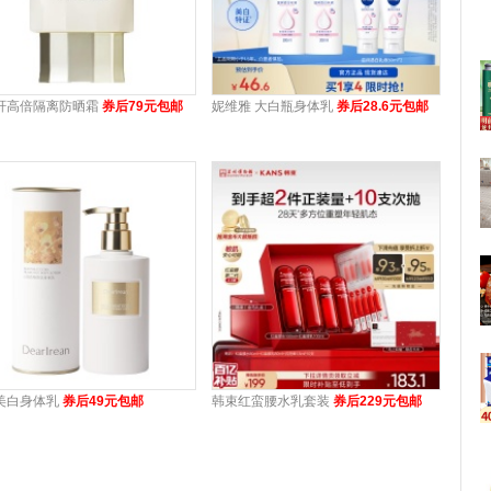
轩高倍隔离防晒霜
券后79元包邮
妮维雅 大白瓶身体乳
券后28.6元包邮
美白身体乳
券后49元包邮
韩束红蛮腰水乳套装
券后229元包邮