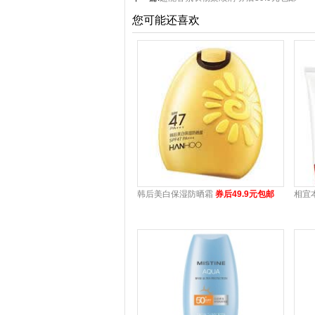
您可能还喜欢
韩后美白保湿防晒霜
券后49.9元包邮
相宜