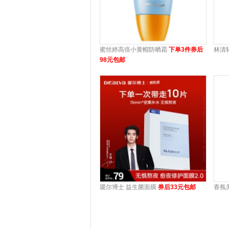
蜜丝婷高倍小黄帽防晒霜
下单3件券后
林清
98元包邮
瑷尔博士 益生菌面膜
券后33元包邮
香氛