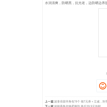
水润清爽，防晒黑，抗光老，边防晒边养
上一篇:
波拿倍甜羊角包*8个 领7元券＋立减，到手
下一篇:
超能香氛衣物柔顺剂 券后39.9元包邮