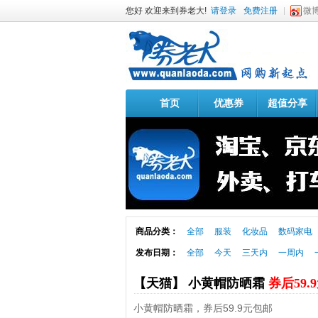
您好 欢迎来到券老大!
请登录
免费注册
微
首页
优惠券
超值分享
商品分类：
全部
服装
化妆品
数码家电
发布日期：
全部
今天
三天内
一周内
【天猫】 小黄帽防晒霜
券后59.
小黄帽防晒霜，券后59.9元包邮