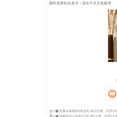
限时直降好价直冲！现在不买天热被宰
拼多多优惠券+拼多多返利
淘宝优惠券+淘宝返利
上一篇:
冠巢冰箱除味剂6盒装 领10元券，到手9.
下一篇:
城南堡花小米蕉5斤装 领5元券，到手19.