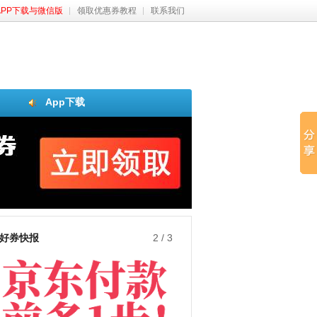
APP下载与微信版
领取优惠券教程
联系我们
App下载
好券快报
3
/
3