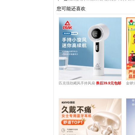
您可能还喜欢
匹克强劲飓风手持风扇
券后39.9元包邮
金锣