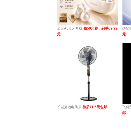
金运A5蓝牙耳机
领50元券，到手69.99
萨勒
元
元
长城落地电风扇
券后71.5元包邮
飞科
邮