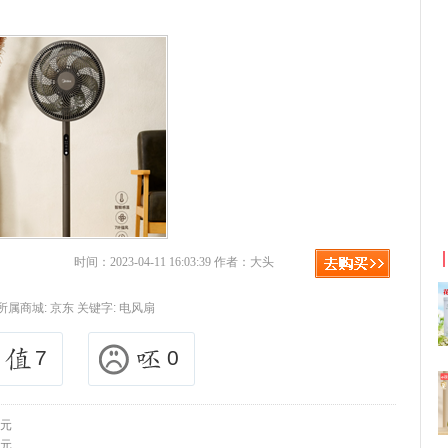
京东优惠券与京东返利红包！
时间：2023-04-11 16:03:39 作者：大头
所属商城:
京东
关键字:
电风扇
7
0
9元
9元