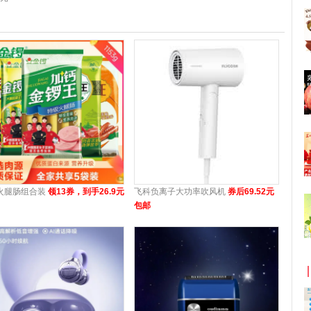
火腿肠组合装
领13券，到手26.9元
飞科负离子大功率吹风机
券后69.52元
包邮