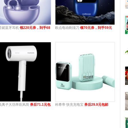
芬妮蓝牙耳机
领220元券，到手68
欧点电动剃须刀
领70元券，到手59元
负离子大功率吹风筒
券后71.1元包
科希帝 快充充电宝
券后29.9元包邮