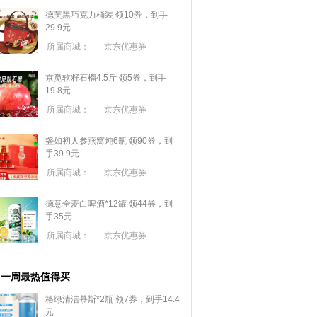
德芙黑巧克力桶装 领10券，到手
29.9元
所属商城：
京东优惠券
京觅软籽石榴4.5斤 领5券，到手
19.8元
所属商城：
京东优惠券
盏如初人参燕窝炖6瓶 领90券，到
手39.9元
所属商城：
京东优惠券
德意全麦白啤酒*12罐 领44券，到
手35元
所属商城：
京东优惠券
一周最热值得买
格绿清洁慕斯*2瓶 领7券，到手14.4
元