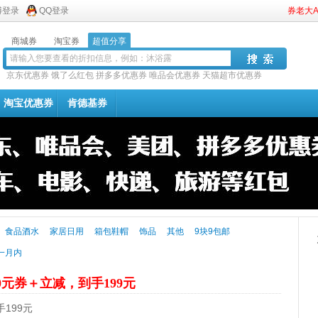
博登录
QQ登录
券老大
商城券
淘宝券
超值分享
京东优惠券
饿了么红包
拼多多优惠券
唯品会优惠券
天猫超市优惠券
淘宝优惠券
肯德基券
食品酒水
家居日用
箱包鞋帽
饰品
其他
9块9包邮
一月内
0元券＋立减，到手199元
199元