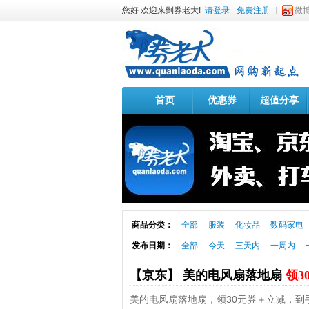
您好 欢迎来到券老大!
请登录
免费注册
微
首页
优惠券
超值分享
商品分类：
全部
服装
化妆品
数码家电
发布日期：
全部
今天
三天内
一周内
【京东】 美的电风扇落地扇
领3
美的电风扇落地扇，领30元券＋立减，到手