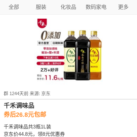
全部
服装
化妆品
数码家电
更多
群
1244天前
来源:
京东
千禾调味品
券后26.8元包邮
千禾调味品共3瓶1L装
京东价44.8元，领8元优惠券