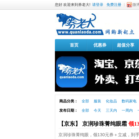
您好 欢迎来到券老大!
请登录
免费注册
微
首页
优惠券
超值分享
商品分类：
全部
服装
化妆品
数码家电
发布日期：
全部
今天
三天内
一周内
【京东】 京润珍珠菁纯眼霜
领1
京润珍珠菁纯眼，领130元券＋立减，到手1