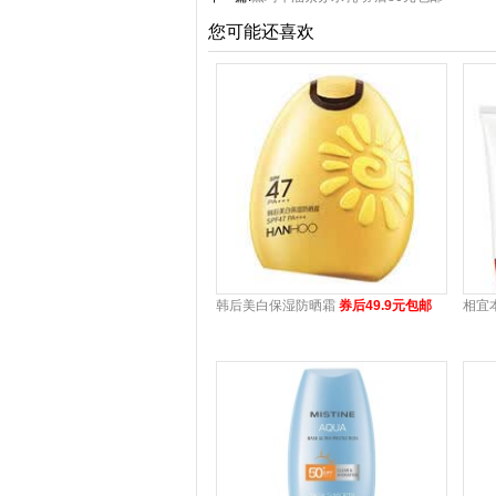
您可能还喜欢
韩后美白保湿防晒霜
券后49.9元包邮
相宜