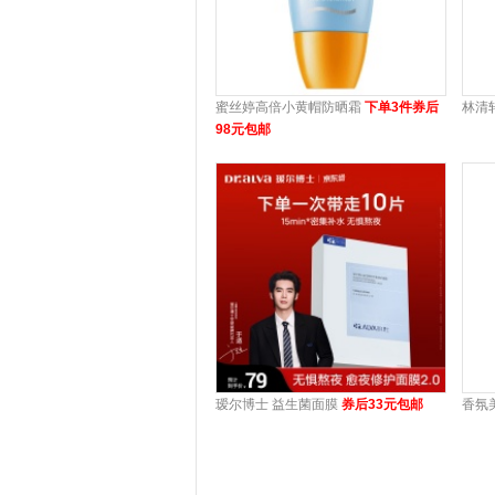
蜜丝婷高倍小黄帽防晒霜
下单3件券后
林清
98元包邮
瑷尔博士 益生菌面膜
券后33元包邮
香氛