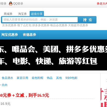
博登录
QQ登录
券老大
商城券
淘宝券
超值分享
京东优惠券
饿了么红包
拼多多优惠券
唯品会优惠券
天猫超市优惠券
淘宝优惠券
肯德基券
食品酒水
家居日用
箱包鞋帽
饰品
其他
9块9包邮
一月内
30元券＋立减，到手16.9元
6.9元