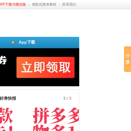
APP下载与微信版
领取优惠券教程
联系我们
App下载
好券快报
3
/
3