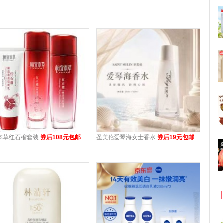
本草红石榴套装
券后108元包邮
圣美伦爱琴海女士香水
券后19元包邮