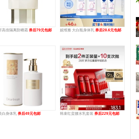
轩高倍隔离防晒霜
券后79元包邮
妮维雅 大白瓶身体乳
券后28.6元包邮
美白身体乳
券后49元包邮
韩束红蛮腰水乳套装
券后229元包邮