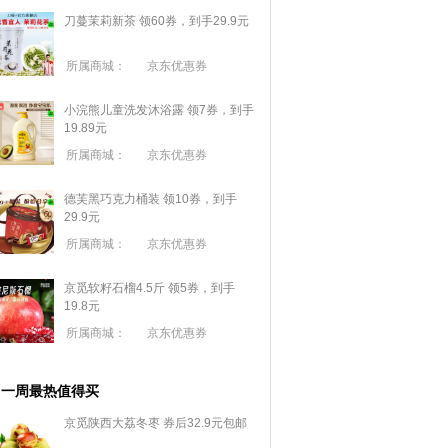
刀蔓茉莉新茶 领60券，到手29.9元
所属商城：
京东优惠券
小浣熊儿童洗发沐浴露 领7券，到手
19.89元
所属商城：
京东优惠券
德芙黑巧克力桶装 领10券，到手
29.9元
所属商城：
京东优惠券
京觅软籽石榴4.5斤 领5券，到手
19.8元
所属商城：
京东优惠券
一周最热值得买
京觅陕西大荔冬枣 券后32.9元包邮