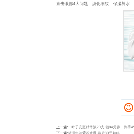
直击眼部4大问题，淡化细纹，保湿补水
拼多多优惠券+拼多多返利
淘宝优惠券+淘宝返利
上一篇:
一叶子安瓶精华液20支 领84元券，到手4
下一篇:
黛珂牛油紫苏水乳 券后80元包邮