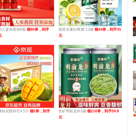
初人参燕窝炖6瓶
领90券，到手
德意全麦白啤酒*12罐
领44券，到手35
元
元
攀枝花凯特芒4.5斤
领5券，到手
饮矿明前龙井2罐
领210券，到手59.9
元