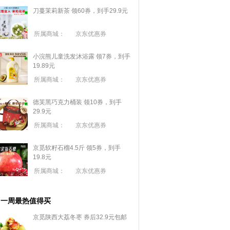
刀蔓茉莉新茶 领60券，到手29.9元
所属商城：
京东优惠券
小浣熊儿童洗发沐浴露 领7券，到手
19.89元
所属商城：
京东优惠券
德芙黑巧克力桶装 领10券，到手
29.9元
所属商城：
京东优惠券
京觅软籽石榴4.5斤 领5券，到手
19.8元
所属商城：
京东优惠券
一周最热值得买
京觅陕西大荔冬枣 券后32.9元包邮