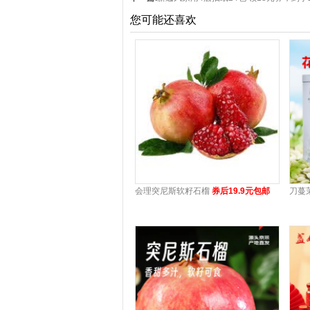
您可能还喜欢
会理突尼斯软籽石榴
券后19.9元包邮
刀蔓