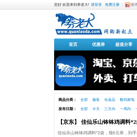
您好 欢迎来到券老大!
请登录
免费注册
微
首页
优惠券
超值分享
商品分类：
全部
服装
化妆品
数码家电
发布日期：
全部
今天
三天内
一周内
【京东】 佳仙乐山钵钵鸡调料*
佳仙乐山钵钵鸡调料*2袋，领6元券，到手2