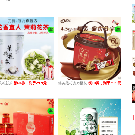
茉莉新茶
领60券，到手29.9元
德芙黑巧克力桶装
领10券，到手29.9元