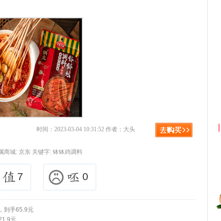
淘宝优惠券+淘宝返利
京东优惠券与
时间：2023-03-04 10:31:52 作者：大头
属商城:
京东
关键字:
钵钵鸡调料
7
0
，到手65.9元
1.9元