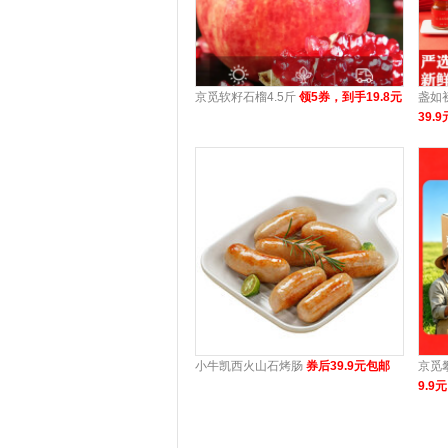
京觅软籽石榴4.5斤
领5券，到手19.8元
盏如
39.9
小牛凯西火山石烤肠
券后39.9元包邮
京觅
9.9元