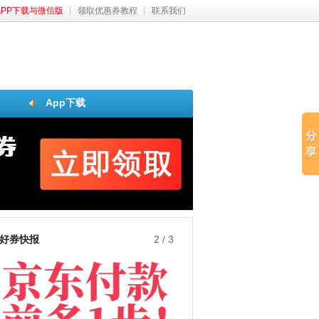
APP下载与微信版
领取优惠券教程
联系我们
App下载
好券快报
3
/
3