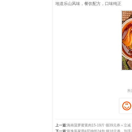
地道乐山风味，餐饮配方，口味纯正
拼多多优惠券+拼多多返利
所
上一篇:
海南菠萝蜜黄肉15-19斤 领39元券＋立减
下一篇:
新逸风家用4层抽纸24包 领18元券，到手2