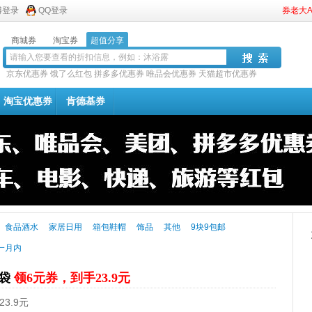
博登录
QQ登录
券老大
商城券
淘宝券
超值分享
京东优惠券
饿了么红包
拼多多优惠券
唯品会优惠券
天猫超市优惠券
淘宝优惠券
肯德基券
食品酒水
家居日用
箱包鞋帽
饰品
其他
9块9包邮
一月内
2袋
领6元券，到手23.9元
3.9元