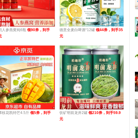
初人参燕窝炖6瓶
领90券，到手
德意全麦白啤酒*12罐
领44券，到手35
元
元
攀枝花凯特芒4.5斤
领5券，到手
饮矿明前龙井2罐
领210券，到手59.9
元