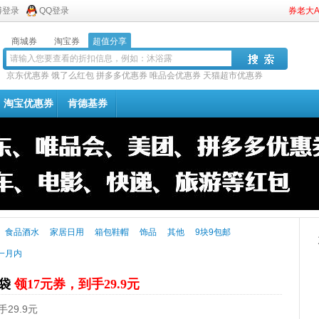
博登录
QQ登录
券老大
商城券
淘宝券
超值分享
京东优惠券
饿了么红包
拼多多优惠券
唯品会优惠券
天猫超市优惠券
淘宝优惠券
肯德基券
食品酒水
家居日用
箱包鞋帽
饰品
其他
9块9包邮
一月内
2袋
领17元券，到手29.9元
29.9元