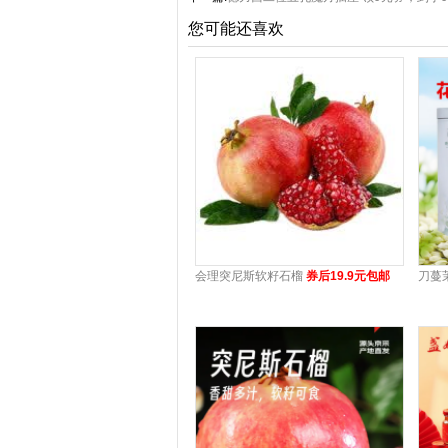
您可能还喜欢
会理突尼斯软籽石榴
券后19.9元包邮
刀蔓