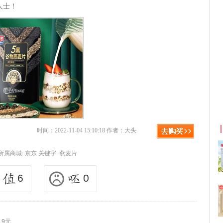
人士！
利
淘宝优惠券+淘宝返利
时间：2022-11-04 15:10:18 作者：大头
所属商城:
京东
关键字:
燕麦片
6
0
.9元