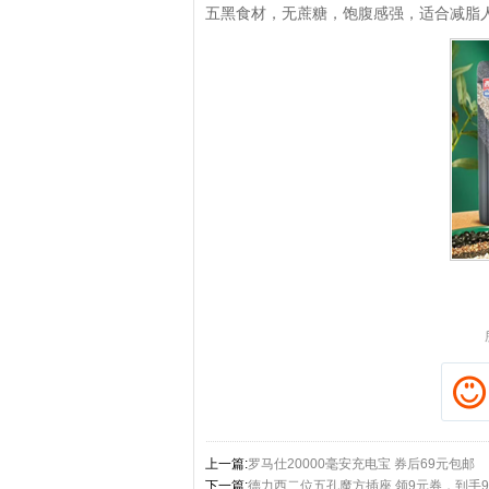
五黑食材，无蔗糖，饱腹感强，适合减脂
拼多多优惠券+拼多多返
上一篇:
罗马仕20000毫安充电宝 券后69元包邮
下一篇:
德力西二位五孔魔方插座 领9元券，到手9