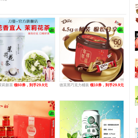
茉莉新茶
领60券，到手29.9元
德芙黑巧克力桶装
领10券，到手29.9元