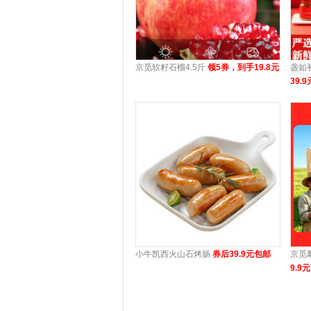
京觅软籽石榴4.5斤
领5券，到手19.8元
盏如
39.9
小牛凯西火山石烤肠
券后39.9元包邮
京觅
9.9元