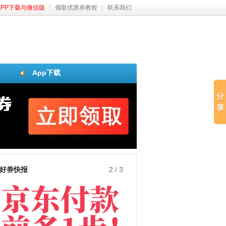
APP下载与微信版
领取优惠券教程
联系我们
App下载
好券快报
2
/
3