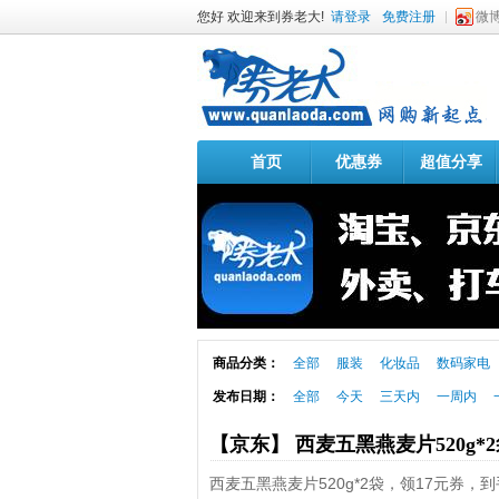
您好 欢迎来到券老大!
请登录
免费注册
微
首页
优惠券
超值分享
商品分类：
全部
服装
化妆品
数码家电
发布日期：
全部
今天
三天内
一周内
【京东】 西麦五黑燕麦片520g*
西麦五黑燕麦片520g*2袋，领17元券，到手