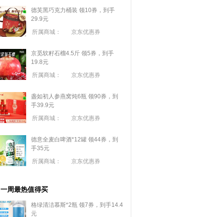
德芙黑巧克力桶装 领10券，到手
29.9元
所属商城：
京东优惠券
京觅软籽石榴4.5斤 领5券，到手
19.8元
所属商城：
京东优惠券
盏如初人参燕窝炖6瓶 领90券，到
手39.9元
所属商城：
京东优惠券
德意全麦白啤酒*12罐 领44券，到
手35元
所属商城：
京东优惠券
一周最热值得买
格绿清洁慕斯*2瓶 领7券，到手14.4
元