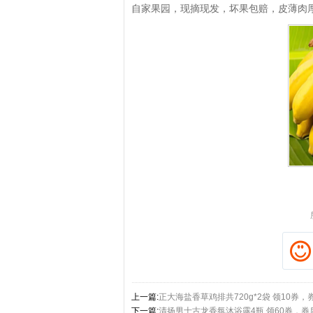
自家果园，现摘现发，坏果包赔，皮薄肉
拼多多优惠券+拼多多返利
淘宝优惠券+淘宝返利
上一篇:
正大海盐香草鸡排共720g*2袋 领10券，券
下一篇:
清扬男士古龙香氛沐浴露4瓶 领60券，券后