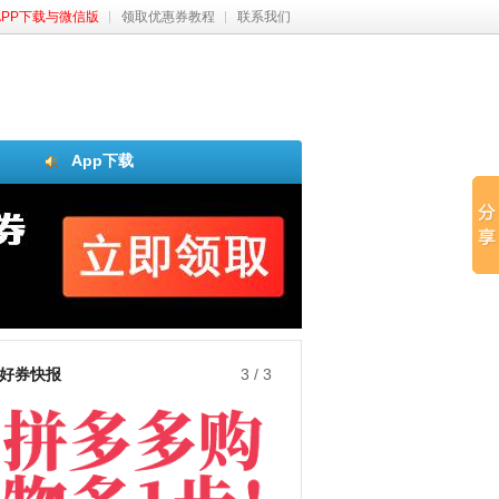
APP下载与微信版
领取优惠券教程
联系我们
App下载
好券快报
3
/
3