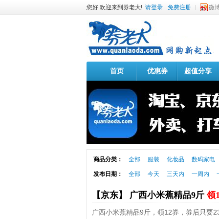
您好 欢迎来到券老大!
请登录
免费注册
微
首页
优惠券
超值分享
商品分类：
全部
服装
化妆品
数码家电
发布日期：
全部
今天
三天内
一周内
【京东】 广西小米蕉精品9斤
领
广西小米蕉精品9斤，领12券，券后只要23