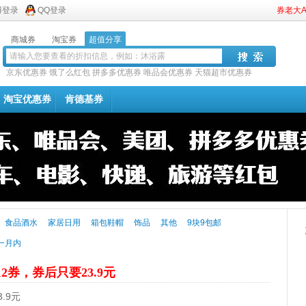
博登录
QQ登录
券老大
商城券
淘宝券
超值分享
京东优惠券
饿了么红包
拼多多优惠券
唯品会优惠券
天猫超市优惠券
淘宝优惠券
肯德基券
食品酒水
家居日用
箱包鞋帽
饰品
其他
9块9包邮
一月内
12券，券后只要23.9元
.9元