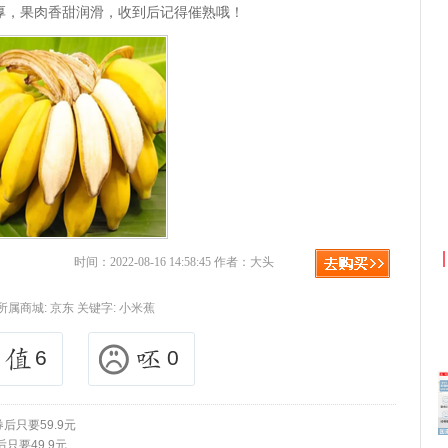
厚，果肉香甜润滑，收到后记得催熟哦！
京东优惠券与京东返利红包！
时间：2022-08-16 14:58:45 作者：大头
所属商城:
京东
关键字:
小米蕉
6
0
后只要59.9元
只要49.9元