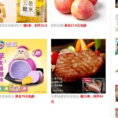
清高五色糙米5斤
领5券，到手23.9
软籽石榴
券后17.9元包邮
冰淇淋组合
券后79元包邮
大希地整切牛排组合
领15券，到手64
元