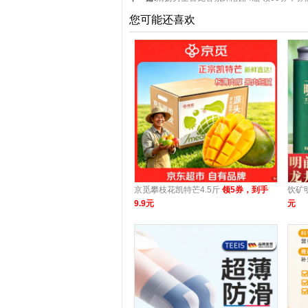
您可能还喜欢
京觅攀枝花凯特芒4.5斤
领5券，到手
饮矿
9.9元
元