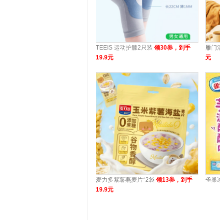
TEEIS 运动护膝2只装
领30券，到手
雁门
19.9元
元
麦力多紫薯燕麦片*2袋
领13券，到手
雀巢
19.9元