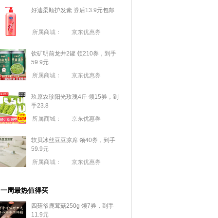
好迪柔顺护发素 券后13.9元包邮
所属商城：
京东优惠券
饮矿明前龙井2罐 领210券，到手
59.9元
所属商城：
京东优惠券
玖原农珍阳光玫瑰4斤 领15券，到
手23.8
所属商城：
京东优惠券
软贝冰丝豆豆凉席 领40券，到手
59.9元
所属商城：
京东优惠券
一周最热值得买
四菇爷鹿茸菇250g 领7券，到手
11.9元