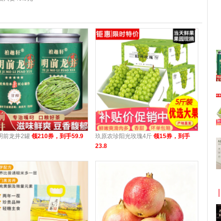
明前龙井2罐
领210券，到手59.9
玖原农珍阳光玫瑰4斤
领15券，到手
23.8