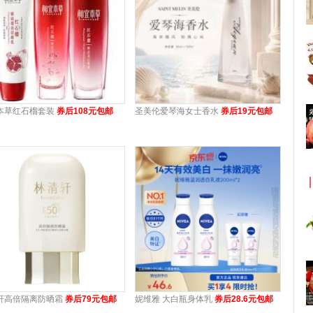
本草红石榴套装
券后108元包邮
圣美伦爱琴海女士香水
券后19元包邮
轩高倍隔离防晒霜
券后79元包邮
妮维雅 大白瓶身体乳
券后28.6元包邮