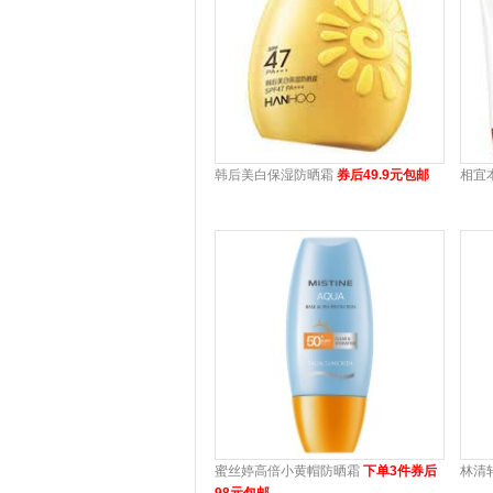
韩后美白保湿防晒霜
券后49.9元包邮
相宜
蜜丝婷高倍小黄帽防晒霜
下单3件券后
林清
98元包邮