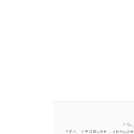
© Cop
券老大
：免费
京东优惠券
，
肯德基优惠券