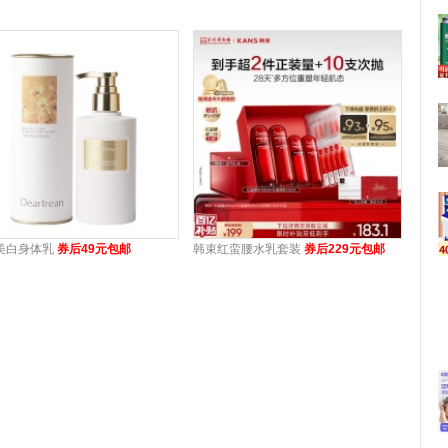
美白身体乳
券后49元包邮
韩束红蛮腰水乳套装
券后229元包邮