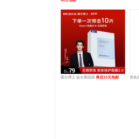
瑷尔博士 益生菌面膜
券后33元包邮
香氛