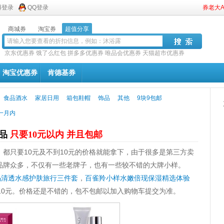
博登录
QQ登录
券老大
商城券
淘宝券
超值分享
京东优惠券
饿了么红包
拼多多优惠券
唯品会优惠券
天猫超市优惠券
淘宝优惠券
肯德基券
食品酒水
家居日用
箱包鞋帽
饰品
其他
9块9包邮
一月内
妆品
只要10元以内 并且包邮
都只要10元及不到10元的价格就能拿下，由于很多是第三方卖
品牌众多，不仅有一些老牌子，也有一些较不错的大牌小样。
码清透水感护肤旅行三件套
，
百雀羚小样水嫩倍现保湿精选体验
10元。价格还是不错的，包不包邮以加入购物车提交为准。