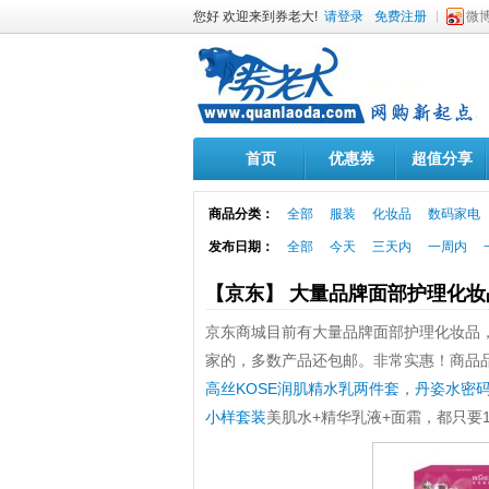
您好 欢迎来到券老大!
请登录
免费注册
微
首页
优惠券
超值分享
商品分类：
全部
服装
化妆品
数码家电
发布日期：
全部
今天
三天内
一周内
【京东】 大量品牌面部护理化
京东商城目前有大量品牌面部护理化妆品，
家的，多数产品还包邮。非常实惠！商品
高丝KOSE润肌精水乳两件套
，
丹姿水密
小样套装
美肌水+精华乳液+面霜，都只要