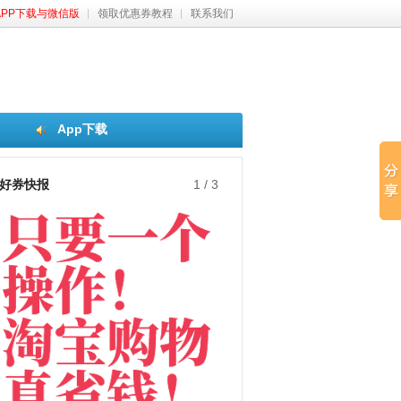
APP下载与微信版
领取优惠券教程
联系我们
App下载
好券快报
1
/
3