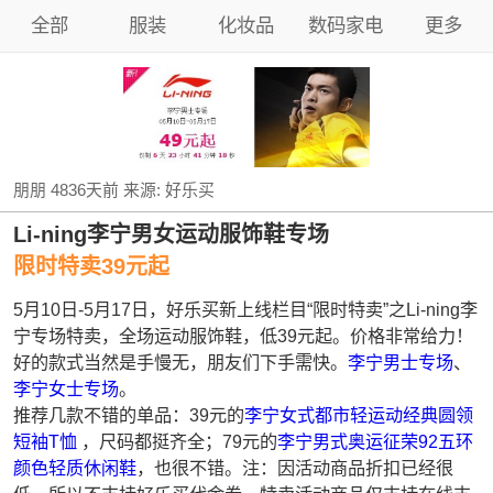
全部
服装
化妆品
数码家电
更多
朋朋
4836天前
来源:
好乐买
Li-ning李宁男女运动服饰鞋专场
限时特卖39元起
5月10日-5月17日，好乐买新上线栏目“限时特卖”之Li-ning李
宁专场特卖，全场运动服饰鞋，低39元起。价格非常给力！
好的款式当然是手慢无，朋友们下手需快。
李宁男士专场
、
李宁女士专场
。
推荐几款不错的单品：39元的
李宁女式都市轻运动经典圆领
短袖T恤
，尺码都挺齐全；79元的
李宁男式奥运征荣92五环
颜色轻质休闲鞋
，也很不错。注：因活动商品折扣已经很