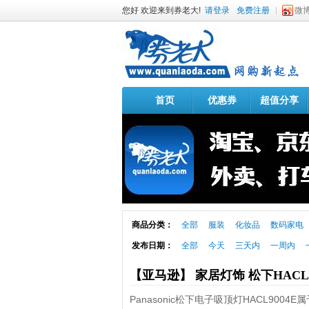
您好 欢迎来到券老大!
请登录
免费注册
微
首页
优惠券
超值分享
商品分类：
全部
服装
化妆品
数码家电
发布日期：
全部
今天
三天内
一周内
【亚马逊】 家居灯饰 松下HACL
Panasonic松下电子吸顶灯HACL9