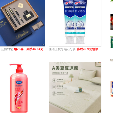
KE公爵对笔
领78券，到手46.84元
佳洁士抗牙结石牙膏
券后26.9元包邮