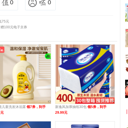
0
0
低75元
 赠100元电子京券
熊儿童洗发沐浴露
领7券，到手
新逸风加厚抽纸30包
领5券，到手
9元
29.99元