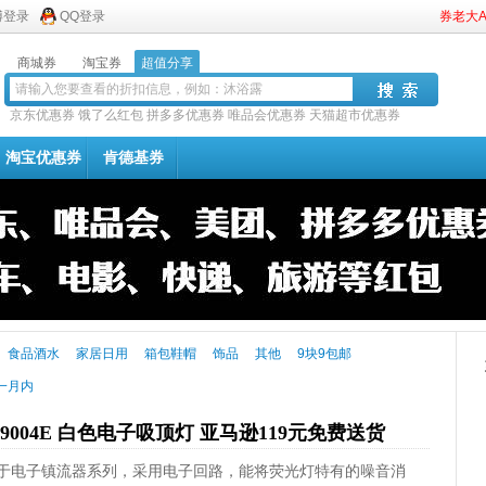
博登录
QQ登录
券老大
商城券
淘宝券
超值分享
京东优惠券
饿了么红包
拼多多优惠券
唯品会优惠券
天猫超市优惠券
淘宝优惠券
肯德基券
食品酒水
家居日用
箱包鞋帽
饰品
其他
9块9包邮
一月内
9004E 白色电子吸顶灯 亚马逊119元免费送货
004E属于电子镇流器系列，采用电子回路，能将荧光灯特有的噪音消