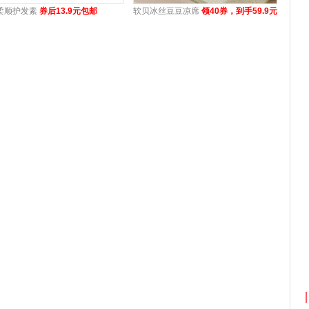
柔顺护发素
券后13.9元包邮
软贝冰丝豆豆凉席
领40券，到手59.9元