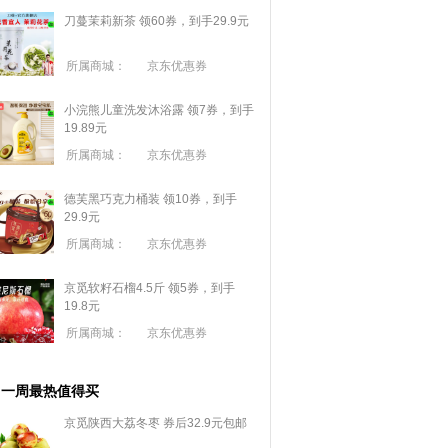
刀蔓茉莉新茶 领60券，到手29.9元
所属商城：
京东优惠券
小浣熊儿童洗发沐浴露 领7券，到手
19.89元
所属商城：
京东优惠券
德芙黑巧克力桶装 领10券，到手
29.9元
所属商城：
京东优惠券
京觅软籽石榴4.5斤 领5券，到手
19.8元
所属商城：
京东优惠券
一周最热值得买
京觅陕西大荔冬枣 券后32.9元包邮