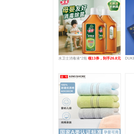
水卫士消毒液*2瓶
领13券，到手26.8元
DU