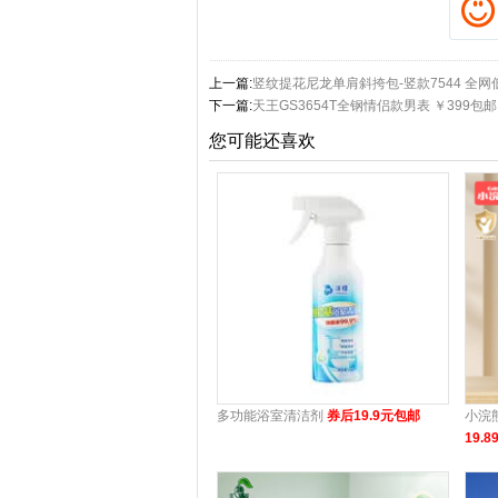
上一篇:
竖纹提花尼龙单肩斜挎包-竖款7544 全网
下一篇:
天王GS3654T全钢情侣款男表 ￥399包邮
您可能还喜欢
多功能浴室清洁剂
券后19.9元包邮
小浣
19.8