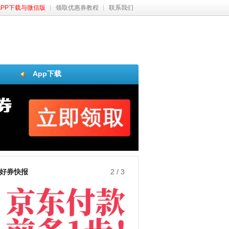
APP下载与微信版
领取优惠券教程
联系我们
App下载
好券快报
2
/
3