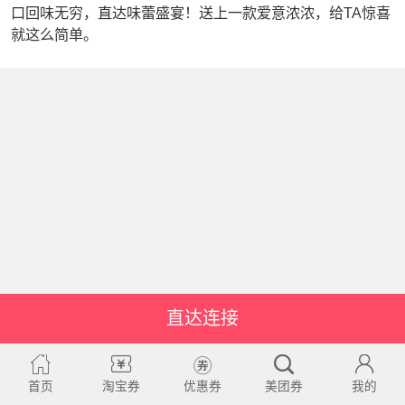
口回味无穷，直达味蕾盛宴！送上一款爱意浓浓，给TA惊喜
就这么简单。
直达连接
首页
淘宝券
优惠券
美团券
我的