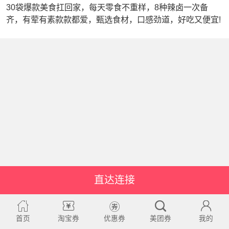
30袋爆款美食扛回家，每天零食不重样，8种辣卤一次备
齐，有荤有素款款都爱，甄选食材，口感劲道，好吃又便宜!
直达连接
首页
淘宝券
优惠券
美团券
我的