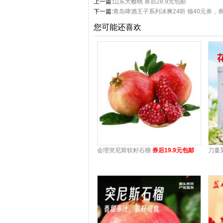
上一篇:
山东大樱桃 券后28.9元包邮
下一篇:
青岛啤酒王子系列冰爽24听 领40元券，
您可能还喜欢
会理突尼斯软籽石榴
券后19.9元包邮
刀蔓