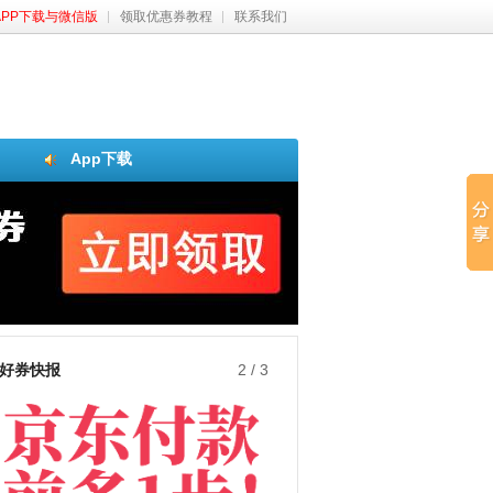
APP下载与微信版
领取优惠券教程
联系我们
App下载
好券快报
3
/
3