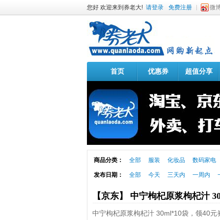
您好 欢迎来到券老大!
请登录
免费注册
微
首页
优惠券
超值分享
商品分类：
全部
服装
化妆品
数码家电
发布日期：
全部
今天
三天内
一周内
【京东】 中宁枸杞原浆枸杞汁 30m
中宁枸杞原浆枸杞汁 30ml*10袋，领40