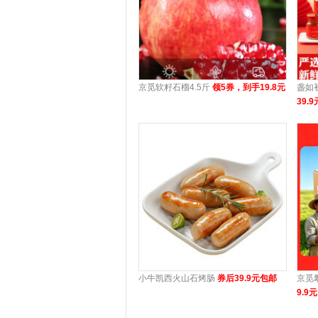
京觅软籽石榴4.5斤
领5券，到手19.8元
盏如
39.9
小牛凯西火山石烤肠
券后39.9元包邮
京觅
9.9元