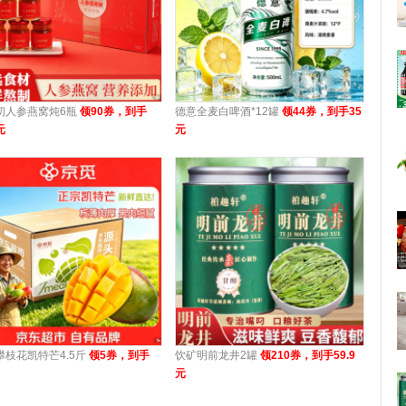
初人参燕窝炖6瓶
领90券，到手
德意全麦白啤酒*12罐
领44券，到手35
元
元
攀枝花凯特芒4.5斤
领5券，到手
饮矿明前龙井2罐
领210券，到手59.9
元