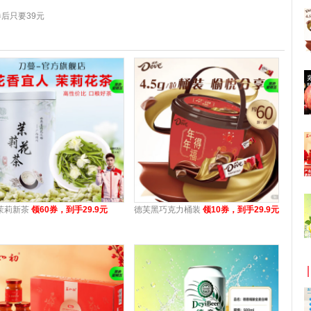
券后只要39元
茉莉新茶
领60券，到手29.9元
德芙黑巧克力桶装
领10券，到手29.9元