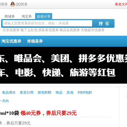
博登录
QQ登录
券老大
商城券
淘宝券
超值分享
京东优惠券
饿了么红包
拼多多优惠券
唯品会优惠券
天猫超市优惠券
淘宝优惠券
肯德基券
食品酒水
家居日用
箱包鞋帽
饰品
其他
9块9包邮
一月内
l*10袋
领40元券，券后只要29元
元券，券后只要29元