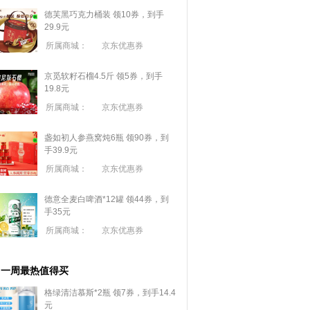
德芙黑巧克力桶装 领10券，到手
29.9元
所属商城：
京东优惠券
京觅软籽石榴4.5斤 领5券，到手
19.8元
所属商城：
京东优惠券
盏如初人参燕窝炖6瓶 领90券，到
手39.9元
所属商城：
京东优惠券
德意全麦白啤酒*12罐 领44券，到
手35元
所属商城：
京东优惠券
一周最热值得买
格绿清洁慕斯*2瓶 领7券，到手14.4
元