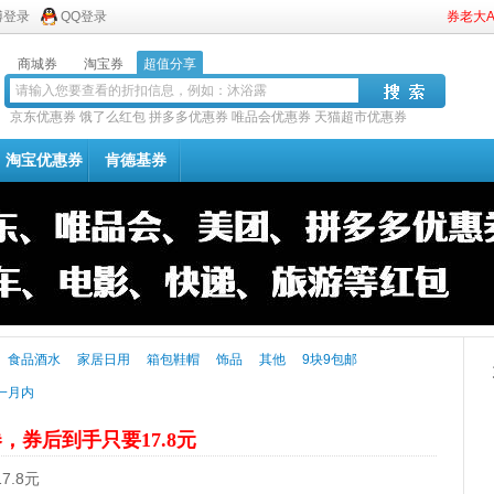
博登录
QQ登录
券老大
商城券
淘宝券
超值分享
京东优惠券
饿了么红包
拼多多优惠券
唯品会优惠券
天猫超市优惠券
淘宝优惠券
肯德基券
食品酒水
家居日用
箱包鞋帽
饰品
其他
9块9包邮
一月内
券，券后到手只要17.8元
.8元