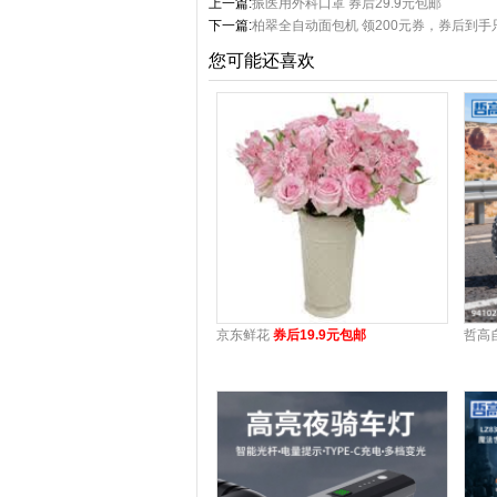
上一篇:
振医用外科口罩 券后29.9元包邮
下一篇:
柏翠全自动面包机 领200元券，券后到手只
您可能还喜欢
京东鲜花
券后19.9元包邮
哲高