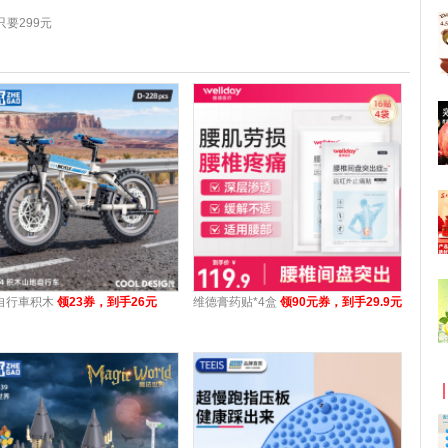
要299元
自行車积木
领23券，到手26元
维德膏药贴*4盒
领90元券，到手29.9元