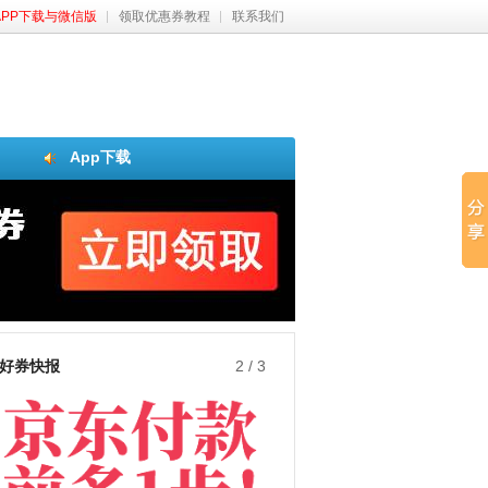
APP下载与微信版
领取优惠券教程
联系我们
App下载
好券快报
3
/
3