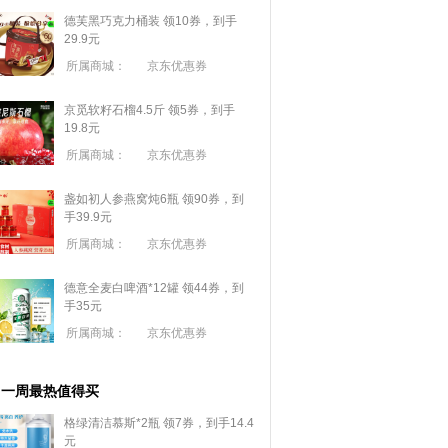
德芙黑巧克力桶装 领10券，到手
29.9元
所属商城：
京东优惠券
京觅软籽石榴4.5斤 领5券，到手
19.8元
所属商城：
京东优惠券
盏如初人参燕窝炖6瓶 领90券，到
手39.9元
所属商城：
京东优惠券
德意全麦白啤酒*12罐 领44券，到
手35元
所属商城：
京东优惠券
一周最热值得买
格绿清洁慕斯*2瓶 领7券，到手14.4
元