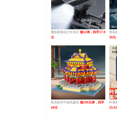
魔铁夜骑自行车车灯
领12券，到手17.9
哲高
元
39元
哲高积木中国风建筑
领100元券，到手
叶黄
49元
15.9