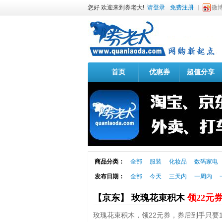
您好 欢迎来到券老大!
请登录
免费注册
微
首页
优惠券
超值分享
商品分类：
全部
服装
化妆品
数码家电
发布日期：
全部
今天
三天内
一周内
【京东】 玫瑰花束积木
领22元
玫瑰花束积木，领22元券，券后到手只要17