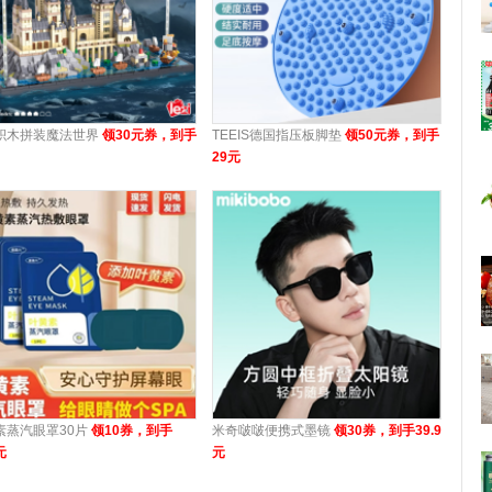
积木拼装魔法世界
领30元券，到手
TEEIS德国指压板脚垫
领50元券，到手
29元
素蒸汽眼罩30片
领10券，到手
米奇啵啵便携式墨镜
领30券，到手39.9
元
元