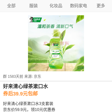
全部
服装
化妆品
数码家电
更多
群
1583天前
来源:
京东
好来清心绿茶漱口水
券后39.9元包邮
好来清心绿茶漱口水3支套装
京东价59.9元，领10元优惠券